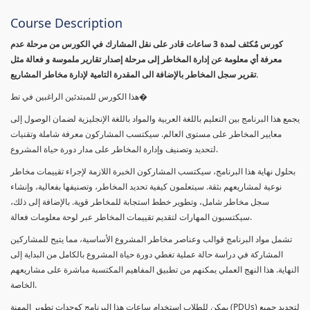
Course Description
كورس مٌكثف لمدة 3 ساعات قادر على نقل المشارك في الكورس من مرحلة عدم
معرفة أي معلومة عن إدارة المخاطر إلى مرحلة إصدار تقارير ملموسة و فعالة مثل
تقرير سجل المخاطر بالإضافة الى المقدرة التامية لإدارة مخاطر المشاريع.
هذا الكورس للمبتدئين الراغبين في تط�
يجمع هذا البرنامج بين التعليم باللغة العربية والمواد باللغة الإنجليزية لضمان الوصول إلى
معايير المخاطر على مستوى العالم. سيكتسب المشاركون معرفة شاملة وتقنيات
لتحديد وتصنيف وإدارة المخاطر على مدار دورة حياة المشروع.
بحلول نهاية هذا البرنامج، سيكتسب المشاركون الخبرة اللازمة لإجراء تقييمات مخاطر
نوعية لمشاريعهم بثقة. سيتعلمون كيفية تحديد المخاطر، وتصنيفها بفعالية، وإنشاء
سجل مخاطر شامل، وتطوير خطط استجابة للمخاطر قوية. بالإضافة إلى ذلك،
سيكتسبون المهارات لتقديم تقييمات المخاطر عبر لوحة معلومات فعالة.
تشمل مواد البرنامج قوالب وعناصر مخاطر المشروع الأساسية، مما يتيح للمشاركين
المشاركة في دراسة حالة عملية تغطي دورة حياة المشروع بالكامل من البداية إلى
النهاية. هذا النهج العملي يمكنهم من تطبيق المفاهيم المكتسبة مباشرة على مشاريعهم
الخاصة.
يمكن للطلاب استخدام ساعات هذا البرنامج كوحدات تطوير المهنة (PDUs) لتجديد جميع