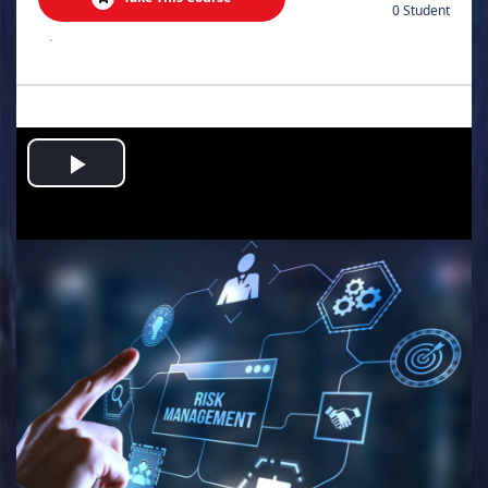
0 Student
.
Play
Video