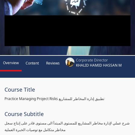
Corporate Director
Overview
Content
Reviews
KHALID HAMID HASSAN M
Course Title
Practice Managing Project Risks تطبيق إدارة المخاطر للمشاريع
Course Subtitle
شرح عملي لإدارة مخاطر المشاريع للمستوى المبتدأ الى مستوى قادر على إنتاج سجل
مخاطر متكامل مع توصيات الخبرة العملية