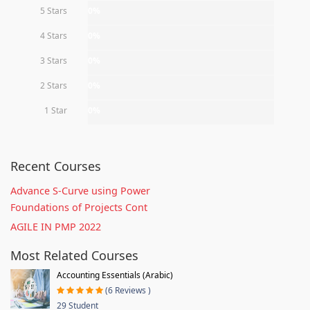
5 Stars
0%
4 Stars
0%
3 Stars
0%
2 Stars
0%
1 Star
0%
Recent Courses
Advance S-Curve using Power
Foundations of Projects Cont
AGILE IN PMP 2022
Most Related Courses
Accounting Essentials (Arabic)
(6 Reviews )
29 Student