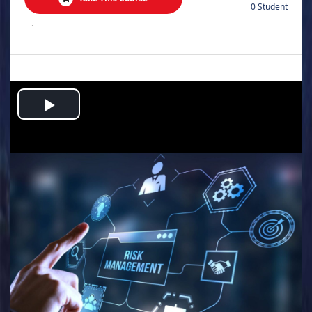
0 Student
.
Play
Video