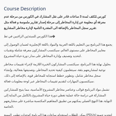
Course Description
كورس مٌكثف لمدة 3 ساعات قادر على نقل المشارك في الكورس من مرحلة عدم
معرفة أي معلومة عن إدارة المخاطر إلى مرحلة إصدار تقارير ملموسة و فعالة مثل
تقرير سجل المخاطر بالإضافة الى المقدرة التامية لإدارة مخاطر المشاريع.
هذا الكورس للمبتدئين الراغبين في تط�
يجمع هذا البرنامج بين التعليم باللغة العربية والمواد باللغة الإنجليزية لضمان الوصول إلى
معايير المخاطر على مستوى العالم. سيكتسب المشاركون معرفة شاملة وتقنيات
لتحديد وتصنيف وإدارة المخاطر على مدار دورة حياة المشروع.
بحلول نهاية هذا البرنامج، سيكتسب المشاركون الخبرة اللازمة لإجراء تقييمات مخاطر
نوعية لمشاريعهم بثقة. سيتعلمون كيفية تحديد المخاطر، وتصنيفها بفعالية، وإنشاء
سجل مخاطر شامل، وتطوير خطط استجابة للمخاطر قوية. بالإضافة إلى ذلك،
سيكتسبون المهارات لتقديم تقييمات المخاطر عبر لوحة معلومات فعالة.
تشمل مواد البرنامج قوالب وعناصر مخاطر المشروع الأساسية، مما يتيح للمشاركين
المشاركة في دراسة حالة عملية تغطي دورة حياة المشروع بالكامل من البداية إلى
النهاية. هذا النهج العملي يمكنهم من تطبيق المفاهيم المكتسبة مباشرة على مشاريعهم
الخاصة.
يمكن للطلاب استخدام ساعات هذا البرنامج كوحدات تطوير المهنة (PDUs) لتجديد جميع