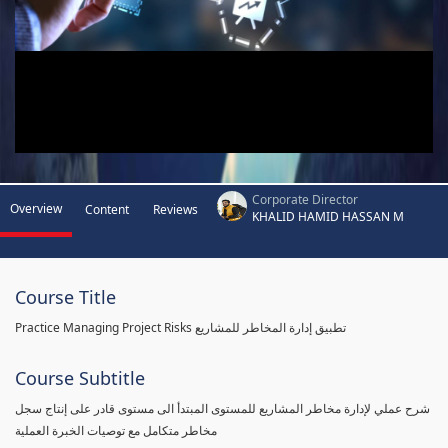
Corporate Director
Overview
Content
Reviews
KHALID HAMID HASSAN M
Course Title
Practice Managing Project Risks تطبيق إدارة المخاطر للمشاريع
Course Subtitle
شرح عملي لإدارة مخاطر المشاريع للمستوى المبتدأ الى مستوى قادر على إنتاج سجل
مخاطر متكامل مع توصيات الخبرة العملية