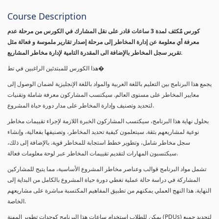
Course Description
كورس مٌكثف لمدة 3 ساعات قادر على نقل المشارك في الكورس من مرحلة عدم
معرفة أي معلومة عن إدارة المخاطر إلى مرحلة إصدار تقارير ملموسة و فعالة مثل
تقرير سجل المخاطر بالإضافة الى المقدرة التامية لإدارة مخاطر المشاريع.
هذا الكورس للمبتدئين الراغبين في تط�
يجمع هذا البرنامج بين التعليم باللغة العربية والمواد باللغة الإنجليزية لضمان الوصول إلى
معايير المخاطر على مستوى العالم. سيكتسب المشاركون معرفة شاملة وتقنيات
لتحديد وتصنيف وإدارة المخاطر على مدار دورة حياة المشروع.
بحلول نهاية هذا البرنامج، سيكتسب المشاركون الخبرة اللازمة لإجراء تقييمات مخاطر
نوعية لمشاريعهم بثقة. سيتعلمون كيفية تحديد المخاطر، وتصنيفها بفعالية، وإنشاء
سجل مخاطر شامل، وتطوير خطط استجابة للمخاطر قوية. بالإضافة إلى ذلك،
سيكتسبون المهارات لتقديم تقييمات المخاطر عبر لوحة معلومات فعالة.
تشمل مواد البرنامج قوالب وعناصر مخاطر المشروع الأساسية، مما يتيح للمشاركين
المشاركة في دراسة حالة عملية تغطي دورة حياة المشروع بالكامل من البداية إلى
النهاية. هذا النهج العملي يمكنهم من تطبيق المفاهيم المكتسبة مباشرة على مشاريعهم
الخاصة.
يمكن للطلاب استخدام ساعات هذا البرنامج كوحدات تطوير المهنة (PDUs) لتجديد جميع