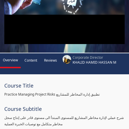
Corporate Director
Overview
Content
Reviews
KHALID HAMID HASSAN M
Course Title
Practice Managing Project Risks تطبيق إدارة المخاطر للمشاريع
Course Subtitle
شرح عملي لإدارة مخاطر المشاريع للمستوى المبتدأ الى مستوى قادر على إنتاج سجل
مخاطر متكامل مع توصيات الخبرة العملية