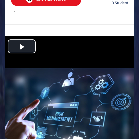
0 Student
.
Play
Video