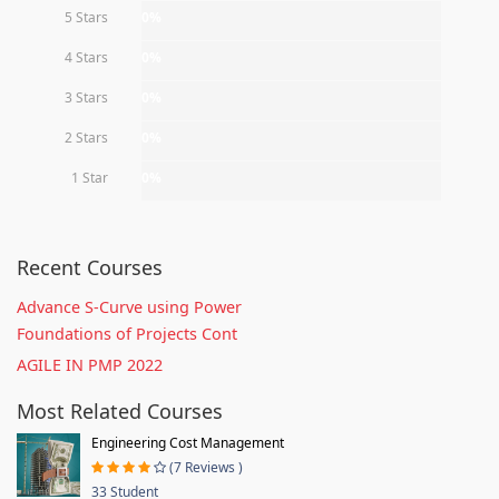
5 Stars
0%
4 Stars
0%
3 Stars
0%
2 Stars
0%
1 Star
0%
Recent Courses
Advance S-Curve using Power
Foundations of Projects Cont
AGILE IN PMP 2022
Most Related Courses
Engineering Cost Management
(7 Reviews )
33 Student