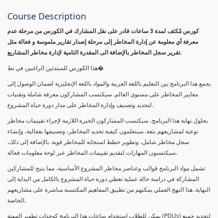
Course Description
كورس مٌكثف لمدة 3 ساعات قادر على نقل المشارك في الكورس من مرحلة عدم
معرفة أي معلومة عن إدارة المخاطر إلى مرحلة إصدار تقارير ملموسة و فعالة مثل
تقرير سجل المخاطر بالإضافة الى المقدرة التامية لإدارة مخاطر المشاريع.
هذا الكورس للمبتدئين الراغبين في تط�
يجمع هذا البرنامج بين التعليم باللغة العربية والمواد باللغة الإنجليزية لضمان الوصول إلى
معايير المخاطر على مستوى العالم. سيكتسب المشاركون معرفة شاملة وتقنيات
لتحديد وتصنيف وإدارة المخاطر على مدار دورة حياة المشروع.
بحلول نهاية هذا البرنامج، سيكتسب المشاركون الخبرة اللازمة لإجراء تقييمات مخاطر
نوعية لمشاريعهم بثقة. سيتعلمون كيفية تحديد المخاطر، وتصنيفها بفعالية، وإنشاء
سجل مخاطر شامل، وتطوير خطط استجابة للمخاطر قوية. بالإضافة إلى ذلك،
سيكتسبون المهارات لتقديم تقييمات المخاطر عبر لوحة معلومات فعالة.
تشمل مواد البرنامج قوالب وعناصر مخاطر المشروع الأساسية، مما يتيح للمشاركين
المشاركة في دراسة حالة عملية تغطي دورة حياة المشروع بالكامل من البداية إلى
النهاية. هذا النهج العملي يمكنهم من تطبيق المفاهيم المكتسبة مباشرة على مشاريعهم
الخاصة.
يمكن للطلاب استخدام ساعات هذا البرنامج كوحدات تطوير المهنة (PDUs) لتجديد جميع