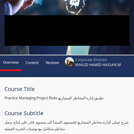
Corporate Director
Overview
Content
Reviews
KHALID HAMID HASSAN M
Course Title
Practice Managing Project Risks تطبيق إدارة المخاطر للمشاريع
Course Subtitle
شرح عملي لإدارة مخاطر المشاريع للمستوى المبتدأ الى مستوى قادر على إنتاج سجل
مخاطر متكامل مع توصيات الخبرة العملية