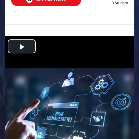
0 Student
.
Play
Video