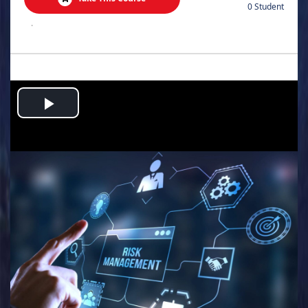
0 Student
.
Play
Video