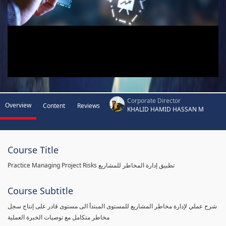
Corporate Director
Overview
Content
Reviews
KHALID HAMID HASSAN M
Course Title
Practice Managing Project Risks تطبيق إدارة المخاطر للمشاريع
Course Subtitle
شرح عملي لإدارة مخاطر المشاريع للمستوى المبتدأ الى مستوى قادر على إنتاج سجل
مخاطر متكامل مع توصيات الخبرة العملية