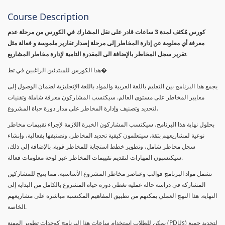
Course Description
كورس مٌكثف لمدة 3 ساعات قادر على نقل المشارك في الكورس من مرحلة عدم
معرفة أي معلومة عن إدارة المخاطر إلى مرحلة إصدار تقارير ملموسة و فعالة مثل
تقرير سجل المخاطر بالإضافة الى المقدرة التامية لإدارة مخاطر المشاريع.
هذا الكورس للمبتدئين الراغبين في تط�
يجمع هذا البرنامج بين التعليم باللغة العربية والمواد باللغة الإنجليزية لضمان الوصول إلى
معايير المخاطر على مستوى العالم. سيكتسب المشاركون معرفة شاملة وتقنيات
لتحديد وتصنيف وإدارة المخاطر على مدار دورة حياة المشروع.
بحلول نهاية هذا البرنامج، سيكتسب المشاركون الخبرة اللازمة لإجراء تقييمات مخاطر
نوعية لمشاريعهم بثقة. سيتعلمون كيفية تحديد المخاطر، وتصنيفها بفعالية، وإنشاء
سجل مخاطر شامل، وتطوير خطط استجابة للمخاطر قوية. بالإضافة إلى ذلك،
سيكتسبون المهارات لتقديم تقييمات المخاطر عبر لوحة معلومات فعالة.
تشمل مواد البرنامج قوالب وعناصر مخاطر المشروع الأساسية، مما يتيح للمشاركين
المشاركة في دراسة حالة عملية تغطي دورة حياة المشروع بالكامل من البداية إلى
النهاية. هذا النهج العملي يمكنهم من تطبيق المفاهيم المكتسبة مباشرة على مشاريعهم
الخاصة.
يمكن للطلاب استخدام ساعات هذا البرنامج كوحدات تطوير المهنة (PDUs) لتجديد جميع