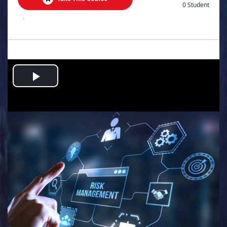
0 Student
.
Play
Video