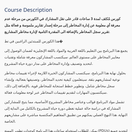
Course Description
كورس مٌكثف لمدة 3 ساعات قادر على نقل المشارك في الكورس من مرحلة عدم
معرفة أي معلومة عن إدارة المخاطر إلى مرحلة إصدار تقارير ملموسة و فعالة مثل
تقرير سجل المخاطر بالإضافة الى المقدرة التامية لإدارة مخاطر المشاريع.
هذا الكورس للمبتدئين الراغبين في تط�
يجمع هذا البرنامج بين التعليم باللغة العربية والمواد باللغة الإنجليزية لضمان الوصول إلى
معايير المخاطر على مستوى العالم. سيكتسب المشاركون معرفة شاملة وتقنيات
لتحديد وتصنيف وإدارة المخاطر على مدار دورة حياة المشروع.
بحلول نهاية هذا البرنامج، سيكتسب المشاركون الخبرة اللازمة لإجراء تقييمات مخاطر
نوعية لمشاريعهم بثقة. سيتعلمون كيفية تحديد المخاطر، وتصنيفها بفعالية، وإنشاء
سجل مخاطر شامل، وتطوير خطط استجابة للمخاطر قوية. بالإضافة إلى ذلك،
سيكتسبون المهارات لتقديم تقييمات المخاطر عبر لوحة معلومات فعالة.
تشمل مواد البرنامج قوالب وعناصر مخاطر المشروع الأساسية، مما يتيح للمشاركين
المشاركة في دراسة حالة عملية تغطي دورة حياة المشروع بالكامل من البداية إلى
النهاية. هذا النهج العملي يمكنهم من تطبيق المفاهيم المكتسبة مباشرة على مشاريعهم
الخاصة.
يمكن للطلاب استخدام ساعات هذا البرنامج كوحدات تطوير المهنة (PDUs) لتجديد جميع