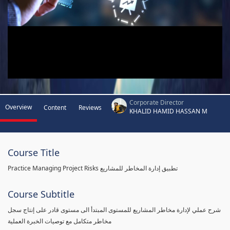
Corporate Director
Overview
Content
Reviews
KHALID HAMID HASSAN M
Course Title
Practice Managing Project Risks تطبيق إدارة المخاطر للمشاريع
Course Subtitle
شرح عملي لإدارة مخاطر المشاريع للمستوى المبتدأ الى مستوى قادر على إنتاج سجل
مخاطر متكامل مع توصيات الخبرة العملية