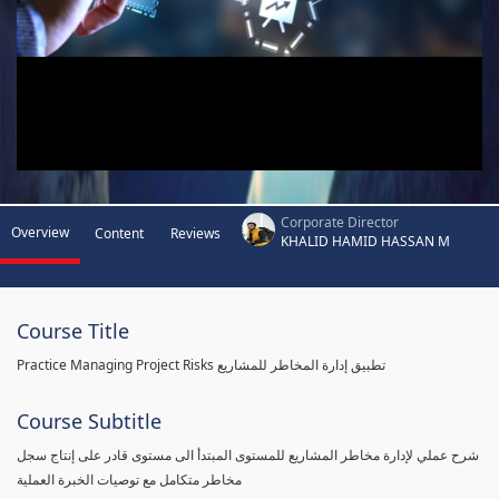
Corporate Director
Overview
Content
Reviews
KHALID HAMID HASSAN M
Course Title
Practice Managing Project Risks تطبيق إدارة المخاطر للمشاريع
Course Subtitle
شرح عملي لإدارة مخاطر المشاريع للمستوى المبتدأ الى مستوى قادر على إنتاج سجل
مخاطر متكامل مع توصيات الخبرة العملية