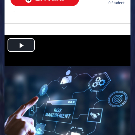
0 Student
.
Play
Video