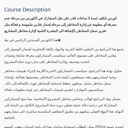
Course Description
كورس مٌكثف لمدة 3 ساعات قادر على نقل المشارك في الكورس من مرحلة عدم
معرفة أي معلومة عن إدارة المخاطر إلى مرحلة إصدار تقارير ملموسة و فعالة مثل
تقرير سجل المخاطر بالإضافة الى المقدرة التامية لإدارة مخاطر المشاريع.
هذا الكورس للمبتدئين الراغبين في تط�
يجمع هذا البرنامج بين التعليم باللغة العربية والمواد باللغة الإنجليزية لضمان الوصول إلى
معايير المخاطر على مستوى العالم. سيكتسب المشاركون معرفة شاملة وتقنيات
لتحديد وتصنيف وإدارة المخاطر على مدار دورة حياة المشروع.
بحلول نهاية هذا البرنامج، سيكتسب المشاركون الخبرة اللازمة لإجراء تقييمات مخاطر
نوعية لمشاريعهم بثقة. سيتعلمون كيفية تحديد المخاطر، وتصنيفها بفعالية، وإنشاء
سجل مخاطر شامل، وتطوير خطط استجابة للمخاطر قوية. بالإضافة إلى ذلك،
سيكتسبون المهارات لتقديم تقييمات المخاطر عبر لوحة معلومات فعالة.
تشمل مواد البرنامج قوالب وعناصر مخاطر المشروع الأساسية، مما يتيح للمشاركين
المشاركة في دراسة حالة عملية تغطي دورة حياة المشروع بالكامل من البداية إلى
النهاية. هذا النهج العملي يمكنهم من تطبيق المفاهيم المكتسبة مباشرة على مشاريعهم
الخاصة.
يمكن للطلاب استخدام ساعات هذا البرنامج كوحدات تطوير المهنة (PDUs) لتجديد جميع