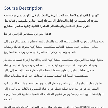
Course Description
كورس مٌكثف لمدة 3 ساعات قادر على نقل المشارك في الكورس من مرحلة عدم
معرفة أي معلومة عن إدارة المخاطر إلى مرحلة إصدار تقارير ملموسة و فعالة مثل
تقرير سجل المخاطر بالإضافة الى المقدرة التامية لإدارة مخاطر المشاريع.
هذا الكورس للمبتدئين الراغبين في تط�
يجمع هذا البرنامج بين التعليم باللغة العربية والمواد باللغة الإنجليزية لضمان الوصول إلى
معايير المخاطر على مستوى العالم. سيكتسب المشاركون معرفة شاملة وتقنيات
لتحديد وتصنيف وإدارة المخاطر على مدار دورة حياة المشروع.
بحلول نهاية هذا البرنامج، سيكتسب المشاركون الخبرة اللازمة لإجراء تقييمات مخاطر
نوعية لمشاريعهم بثقة. سيتعلمون كيفية تحديد المخاطر، وتصنيفها بفعالية، وإنشاء
سجل مخاطر شامل، وتطوير خطط استجابة للمخاطر قوية. بالإضافة إلى ذلك،
سيكتسبون المهارات لتقديم تقييمات المخاطر عبر لوحة معلومات فعالة.
تشمل مواد البرنامج قوالب وعناصر مخاطر المشروع الأساسية، مما يتيح للمشاركين
المشاركة في دراسة حالة عملية تغطي دورة حياة المشروع بالكامل من البداية إلى
النهاية. هذا النهج العملي يمكنهم من تطبيق المفاهيم المكتسبة مباشرة على مشاريعهم
الخاصة.
يمكن للطلاب استخدام ساعات هذا البرنامج كوحدات تطوير المهنة (PDUs) لتجديد جميع