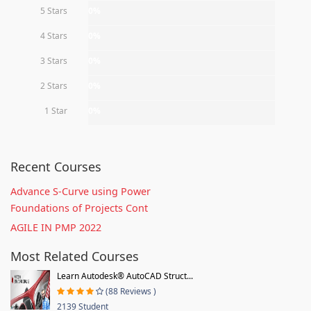
5 Stars
0%
4 Stars
0%
3 Stars
0%
2 Stars
0%
1 Star
0%
Recent Courses
Advance S-Curve using Power
Foundations of Projects Cont
AGILE IN PMP 2022
Most Related Courses
Learn Autodesk® AutoCAD Struct...
(88 Reviews )
2139 Student