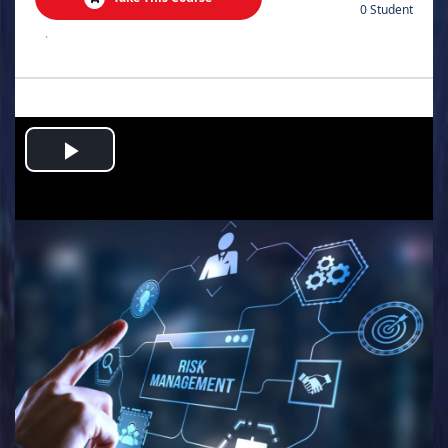
0 Student
.
Play
Video