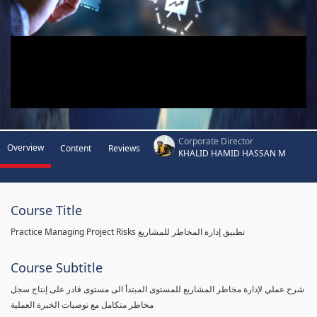
Corporate Director
Overview
Content
Reviews
KHALID HAMID HASSAN M
Course Title
Practice Managing Project Risks تطبيق إدارة المخاطر للمشاريع
Course Subtitle
شرح عملي لإدارة مخاطر المشاريع للمستوى المبتدأ الى مستوى قادر على إنتاج سجل
مخاطر متكامل مع توصيات الخبرة العملية