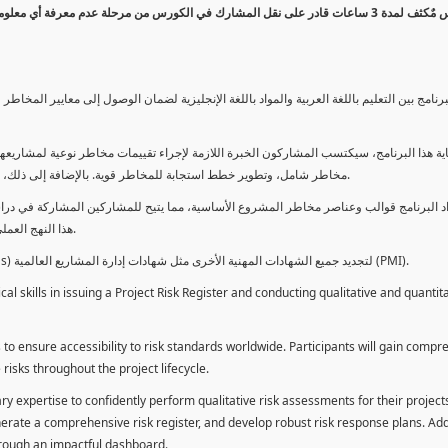
كورس مٌكثف لمدة 3 ساعات قادر على نقل المشارك في الكورس من مرحلة عدم معرفة أي 
برنامج بين التعليم باللغة العربية والمواد باللغة الإنجليزية لضمان الوصول إلى معايير الم
ية هذا البرنامج، سيكتسب المشاركون الخبرة اللازمة لإجراء تقييمات مخاطر نوعية لمشاريعهم
مخاطر شامل، وتطوير خطط استجابة للمخاطر قوية. بالإضافة إلى ذلك، سيكتسبون المهارات لتقديم تقييمات المخاطر عبر لوحة معلومات فعالة.
د البرنامج قوالب وعناصر مخاطر المشروع الأساسية، مما يتيح للمشاركين المشاركة في دراسة
هذا النهج العملي يمكنهم من تطبيق المفاهيم المكتسبة مباشرة على مشاريعهم الخاصة.
يمكن للطلاب استخدام ساعات هذا البرنامج كوحدات تطوير المهنة (PDUs) لتجديد جميع الشهادات المهنية الأخرى مثل شهادات إدارة المشاريع العالمية (PMI).
l skills in issuing a Project Risk Register and conducting qualitative and quantita
 to ensure accessibility to risk standards worldwide. Participants will gain compr
isks throughout the project lifecycle.
ary expertise to confidently perform qualitative risk assessments for their project
enerate a comprehensive risk register, and develop robust risk response plans. Addi
through an impactful dashboard.