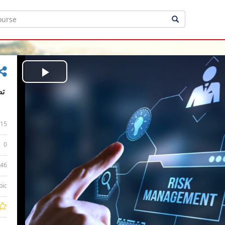
Play
Video
15
0
:46
bic