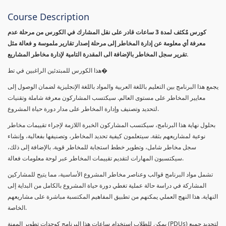
Course Description
كورس مٌكثف لمدة 3 ساعات قادر على نقل المشارك في الكورس من مرحلة عدم
معرفة أي معلومة عن إدارة المخاطر إلى مرحلة إصدار تقارير ملموسة و فعالة مثل
تقرير سجل المخاطر بالإضافة الى المقدرة التامية لإدارة مخاطر المشاريع.
هذا الكورس للمبتدئين الراغبين في تط�
يجمع هذا البرنامج بين التعليم باللغة العربية والمواد باللغة الإنجليزية لضمان الوصول إلى
معايير المخاطر على مستوى العالم. سيكتسب المشاركون معرفة شاملة وتقنيات
لتحديد وتصنيف وإدارة المخاطر على مدار دورة حياة المشروع.
بحلول نهاية هذا البرنامج، سيكتسب المشاركون الخبرة اللازمة لإجراء تقييمات مخاطر
نوعية لمشاريعهم بثقة. سيتعلمون كيفية تحديد المخاطر، وتصنيفها بفعالية، وإنشاء
سجل مخاطر شامل، وتطوير خطط استجابة للمخاطر قوية. بالإضافة إلى ذلك،
سيكتسبون المهارات لتقديم تقييمات المخاطر عبر لوحة معلومات فعالة.
تشمل مواد البرنامج قوالب وعناصر مخاطر المشروع الأساسية، مما يتيح للمشاركين
المشاركة في دراسة حالة عملية تغطي دورة حياة المشروع بالكامل من البداية إلى
النهاية. هذا النهج العملي يمكنهم من تطبيق المفاهيم المكتسبة مباشرة على مشاريعهم
الخاصة.
يمكن للطلاب استخدام ساعات هذا البرنامج كوحدات تطوير المهنة (PDUs) لتجديد جميع