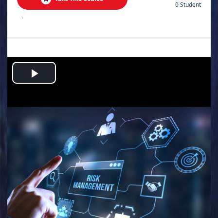
0 Student
.
Play
Video