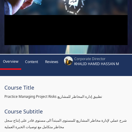
Corporate Director
Overview
Content
Reviews
KHALID HAMID HASSAN M
Course Title
Practice Managing Project Risks تطبيق إدارة المخاطر للمشاريع
Course Subtitle
شرح عملي لإدارة مخاطر المشاريع للمستوى المبتدأ الى مستوى قادر على إنتاج سجل
مخاطر متكامل مع توصيات الخبرة العملية