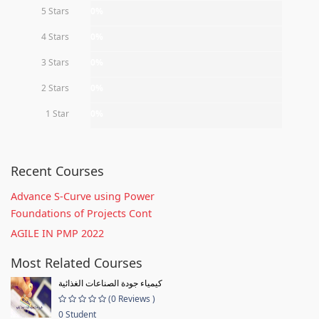
5 Stars
0%
4 Stars
0%
3 Stars
0%
2 Stars
0%
1 Star
0%
Recent Courses
Advance S-Curve using Power
Foundations of Projects Cont
AGILE IN PMP 2022
Most Related Courses
كيمياء جودة الصناعات الغذائية
(0 Reviews )
0 Student