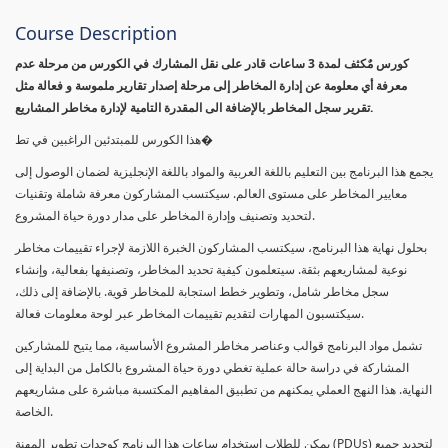
Course Description
كورس مٌكثف لمدة 3 ساعات قادر على نقل المشارك في الكورس من مرحلة عدم
معرفة أي معلومة عن إدارة المخاطر إلى مرحلة إصدار تقارير ملموسة و فعالة مثل
تقرير سجل المخاطر بالإضافة الى المقدرة التامية لإدارة مخاطر المشاريع.
هذا الكورس للمبتدئين الراغبين في تط�
يجمع هذا البرنامج بين التعليم باللغة العربية والمواد باللغة الإنجليزية لضمان الوصول إلى
معايير المخاطر على مستوى العالم. سيكتسب المشاركون معرفة شاملة وتقنيات
لتحديد وتصنيف وإدارة المخاطر على مدار دورة حياة المشروع.
بحلول نهاية هذا البرنامج، سيكتسب المشاركون الخبرة اللازمة لإجراء تقييمات مخاطر
نوعية لمشاريعهم بثقة. سيتعلمون كيفية تحديد المخاطر، وتصنيفها بفعالية، وإنشاء
سجل مخاطر شامل، وتطوير خطط استجابة للمخاطر قوية. بالإضافة إلى ذلك،
سيكتسبون المهارات لتقديم تقييمات المخاطر عبر لوحة معلومات فعالة.
تشمل مواد البرنامج قوالب وعناصر مخاطر المشروع الأساسية، مما يتيح للمشاركين
المشاركة في دراسة حالة عملية تغطي دورة حياة المشروع بالكامل من البداية إلى
النهاية. هذا النهج العملي يمكنهم من تطبيق المفاهيم المكتسبة مباشرة على مشاريعهم
الخاصة.
يمكن للطلاب استخدام ساعات هذا البرنامج كوحدات تطوير المهنة (PDUs) لتجديد جميع