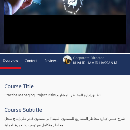
Corporate Director
Overview
Content
Reviews
KHALID HAMID HASSAN M
Course Title
Practice Managing Project Risks تطبيق إدارة المخاطر للمشاريع
Course Subtitle
شرح عملي لإدارة مخاطر المشاريع للمستوى المبتدأ الى مستوى قادر على إنتاج سجل
مخاطر متكامل مع توصيات الخبرة العملية