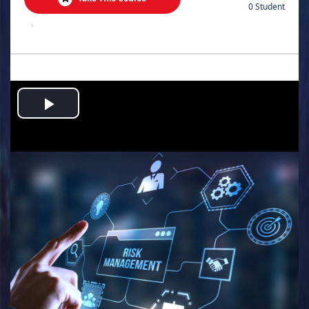
0 Student
.
Play
Video