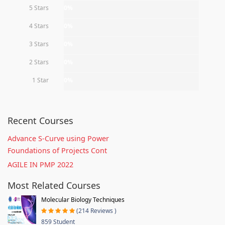
5 Stars
0%
4 Stars
0%
3 Stars
0%
2 Stars
0%
1 Star
0%
Recent Courses
Advance S-Curve using Power
Foundations of Projects Cont
AGILE IN PMP 2022
Most Related Courses
Molecular Biology Techniques
(214 Reviews )
859 Student