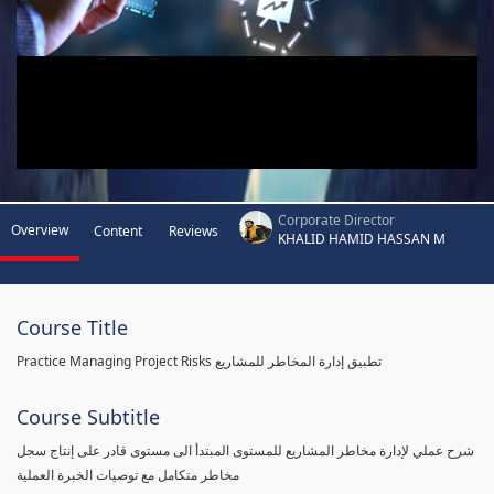
Corporate Director
Overview
Content
Reviews
KHALID HAMID HASSAN M
Course Title
Practice Managing Project Risks تطبيق إدارة المخاطر للمشاريع
Course Subtitle
شرح عملي لإدارة مخاطر المشاريع للمستوى المبتدأ الى مستوى قادر على إنتاج سجل
مخاطر متكامل مع توصيات الخبرة العملية