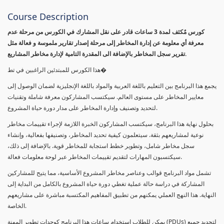
Course Description
كورس مٌكثف لمدة 3 ساعات قادر على نقل المشارك في الكورس من مرحلة عدم
معرفة أي معلومة عن إدارة المخاطر إلى مرحلة إصدار تقارير ملموسة و فعالة مثل
تقرير سجل المخاطر بالإضافة الى المقدرة التامية لإدارة مخاطر المشاريع.
هذا الكورس للمبتدئين الراغبين في تط�
يجمع هذا البرنامج بين التعليم باللغة العربية والمواد باللغة الإنجليزية لضمان الوصول إلى
معايير المخاطر على مستوى العالم. سيكتسب المشاركون معرفة شاملة وتقنيات
لتحديد وتصنيف وإدارة المخاطر على مدار دورة حياة المشروع.
بحلول نهاية هذا البرنامج، سيكتسب المشاركون الخبرة اللازمة لإجراء تقييمات مخاطر
نوعية لمشاريعهم بثقة. سيتعلمون كيفية تحديد المخاطر، وتصنيفها بفعالية، وإنشاء
سجل مخاطر شامل، وتطوير خطط استجابة للمخاطر قوية. بالإضافة إلى ذلك،
سيكتسبون المهارات لتقديم تقييمات المخاطر عبر لوحة معلومات فعالة.
تشمل مواد البرنامج قوالب وعناصر مخاطر المشروع الأساسية، مما يتيح للمشاركين
المشاركة في دراسة حالة عملية تغطي دورة حياة المشروع بالكامل من البداية إلى
النهاية. هذا النهج العملي يمكنهم من تطبيق المفاهيم المكتسبة مباشرة على مشاريعهم
الخاصة.
يمكن للطلاب استخدام ساعات هذا البرنامج كوحدات تطوير المهنة (PDUs) لتجديد جميع