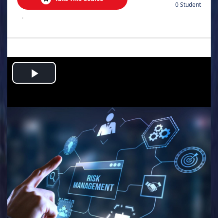
0 Student
.
Play
Video