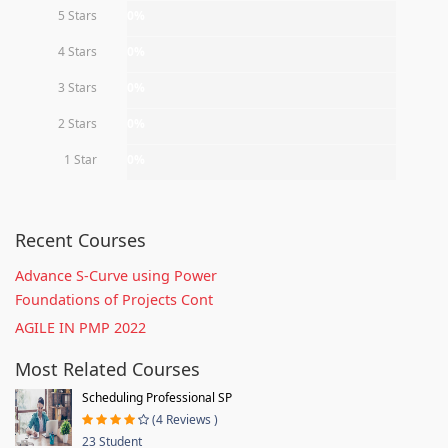
5 Stars
0%
4 Stars
0%
3 Stars
0%
2 Stars
0%
1 Star
0%
Recent Courses
Advance S-Curve using Power
Foundations of Projects Cont
AGILE IN PMP 2022
Most Related Courses
Scheduling Professional SP
(4 Reviews )
23 Student