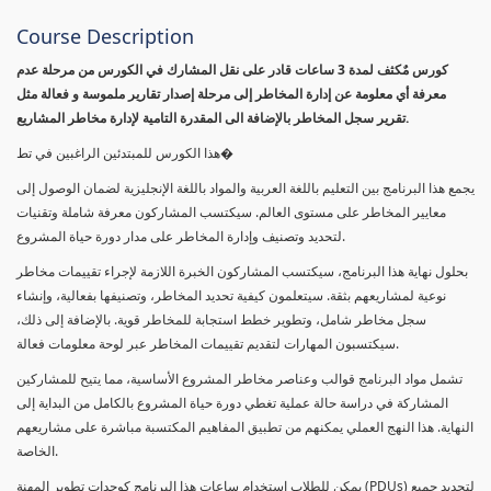
Course Description
كورس مٌكثف لمدة 3 ساعات قادر على نقل المشارك في الكورس من مرحلة عدم
معرفة أي معلومة عن إدارة المخاطر إلى مرحلة إصدار تقارير ملموسة و فعالة مثل
تقرير سجل المخاطر بالإضافة الى المقدرة التامية لإدارة مخاطر المشاريع.
هذا الكورس للمبتدئين الراغبين في تط�
يجمع هذا البرنامج بين التعليم باللغة العربية والمواد باللغة الإنجليزية لضمان الوصول إلى
معايير المخاطر على مستوى العالم. سيكتسب المشاركون معرفة شاملة وتقنيات
لتحديد وتصنيف وإدارة المخاطر على مدار دورة حياة المشروع.
بحلول نهاية هذا البرنامج، سيكتسب المشاركون الخبرة اللازمة لإجراء تقييمات مخاطر
نوعية لمشاريعهم بثقة. سيتعلمون كيفية تحديد المخاطر، وتصنيفها بفعالية، وإنشاء
سجل مخاطر شامل، وتطوير خطط استجابة للمخاطر قوية. بالإضافة إلى ذلك،
سيكتسبون المهارات لتقديم تقييمات المخاطر عبر لوحة معلومات فعالة.
تشمل مواد البرنامج قوالب وعناصر مخاطر المشروع الأساسية، مما يتيح للمشاركين
المشاركة في دراسة حالة عملية تغطي دورة حياة المشروع بالكامل من البداية إلى
النهاية. هذا النهج العملي يمكنهم من تطبيق المفاهيم المكتسبة مباشرة على مشاريعهم
الخاصة.
يمكن للطلاب استخدام ساعات هذا البرنامج كوحدات تطوير المهنة (PDUs) لتجديد جميع