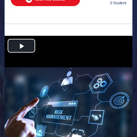
0 Student
.
Play
Video