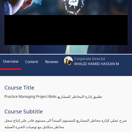
Corporate Director
Overview
Content
Reviews
KHALID HAMID HASSAN M
Course Title
Practice Managing Project Risks تطبيق إدارة المخاطر للمشاريع
Course Subtitle
شرح عملي لإدارة مخاطر المشاريع للمستوى المبتدأ الى مستوى قادر على إنتاج سجل
مخاطر متكامل مع توصيات الخبرة العملية