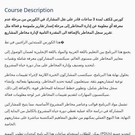
Course Description
كورس مٌكثف لمدة 3 ساعات قادر على نقل المشارك في الكورس من مرحلة عدم
معرفة أي معلومة عن إدارة المخاطر إلى مرحلة إصدار تقارير ملموسة و فعالة مثل
تقرير سجل المخاطر بالإضافة الى المقدرة التامية لإدارة مخاطر المشاريع.
هذا الكورس للمبتدئين الراغبين في تط�
يجمع هذا البرنامج بين التعليم باللغة العربية والمواد باللغة الإنجليزية لضمان الوصول إلى
معايير المخاطر على مستوى العالم. سيكتسب المشاركون معرفة شاملة وتقنيات
لتحديد وتصنيف وإدارة المخاطر على مدار دورة حياة المشروع.
بحلول نهاية هذا البرنامج، سيكتسب المشاركون الخبرة اللازمة لإجراء تقييمات مخاطر
نوعية لمشاريعهم بثقة. سيتعلمون كيفية تحديد المخاطر، وتصنيفها بفعالية، وإنشاء
سجل مخاطر شامل، وتطوير خطط استجابة للمخاطر قوية. بالإضافة إلى ذلك،
سيكتسبون المهارات لتقديم تقييمات المخاطر عبر لوحة معلومات فعالة.
تشمل مواد البرنامج قوالب وعناصر مخاطر المشروع الأساسية، مما يتيح للمشاركين
المشاركة في دراسة حالة عملية تغطي دورة حياة المشروع بالكامل من البداية إلى
النهاية. هذا النهج العملي يمكنهم من تطبيق المفاهيم المكتسبة مباشرة على مشاريعهم
الخاصة.
يمكن للطلاب استخدام ساعات هذا البرنامج كوحدات تطوير المهنة (PDUs) لتجديد جميع