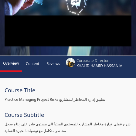
Corporate Director
Overview
Content
Reviews
KHALID HAMID HASSAN M
Course Title
Practice Managing Project Risks تطبيق إدارة المخاطر للمشاريع
Course Subtitle
شرح عملي لإدارة مخاطر المشاريع للمستوى المبتدأ الى مستوى قادر على إنتاج سجل
مخاطر متكامل مع توصيات الخبرة العملية