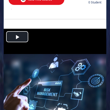
0 Student
.
Play
Video