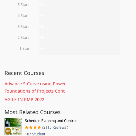
5 Stars
0%
4 Stars
0%
3 Stars
0%
2 Stars
0%
1 Star
0%
Recent Courses
Advance S-Curve using Power
Foundations of Projects Cont
AGILE IN PMP 2022
Most Related Courses
Schedule Planning and Control
(15 Reviews )
107 Student