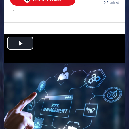
0 Student
.
Play
Video