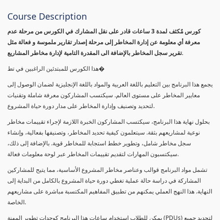
Course Description
كورس مٌكثف لمدة 3 ساعات قادر على نقل المشارك في الكورس من مرحلة عدم
معرفة أي معلومة عن إدارة المخاطر إلى مرحلة إصدار تقارير ملموسة و فعالة مثل
تقرير سجل المخاطر بالإضافة الى المقدرة التامية لإدارة مخاطر المشاريع.
هذا الكورس للمبتدئين الراغبين في تط�
يجمع هذا البرنامج بين التعليم باللغة العربية والمواد باللغة الإنجليزية لضمان الوصول إلى
معايير المخاطر على مستوى العالم. سيكتسب المشاركون معرفة شاملة وتقنيات
لتحديد وتصنيف وإدارة المخاطر على مدار دورة حياة المشروع.
بحلول نهاية هذا البرنامج، سيكتسب المشاركون الخبرة اللازمة لإجراء تقييمات مخاطر
نوعية لمشاريعهم بثقة. سيتعلمون كيفية تحديد المخاطر، وتصنيفها بفعالية، وإنشاء
سجل مخاطر شامل، وتطوير خطط استجابة للمخاطر قوية. بالإضافة إلى ذلك،
سيكتسبون المهارات لتقديم تقييمات المخاطر عبر لوحة معلومات فعالة.
تشمل مواد البرنامج قوالب وعناصر مخاطر المشروع الأساسية، مما يتيح للمشاركين
المشاركة في دراسة حالة عملية تغطي دورة حياة المشروع بالكامل من البداية إلى
النهاية. هذا النهج العملي يمكنهم من تطبيق المفاهيم المكتسبة مباشرة على مشاريعهم
الخاصة.
يمكن للطلاب استخدام ساعات هذا البرنامج كوحدات تطوير المهنة (PDUs) لتجديد جميع