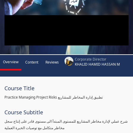
Corporate Director
Overview
Content
Reviews
KHALID HAMID HASSAN M
Course Title
Practice Managing Project Risks تطبيق إدارة المخاطر للمشاريع
Course Subtitle
شرح عملي لإدارة مخاطر المشاريع للمستوى المبتدأ الى مستوى قادر على إنتاج سجل
مخاطر متكامل مع توصيات الخبرة العملية