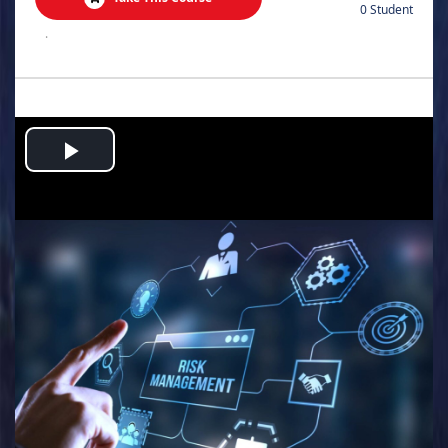
0 Student
.
Play
Video