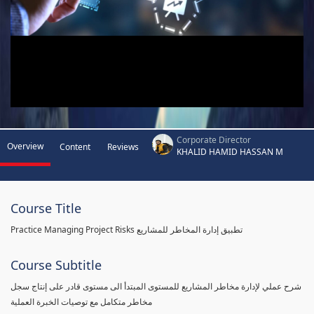
Corporate Director
Overview
Content
Reviews
KHALID HAMID HASSAN M
Course Title
Practice Managing Project Risks تطبيق إدارة المخاطر للمشاريع
Course Subtitle
شرح عملي لإدارة مخاطر المشاريع للمستوى المبتدأ الى مستوى قادر على إنتاج سجل
مخاطر متكامل مع توصيات الخبرة العملية