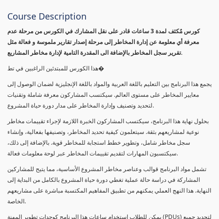
Course Description
كورس مٌكثف لمدة 3 ساعات قادر على نقل المشارك في الكورس من مرحلة عدم
معرفة أي معلومة عن إدارة المخاطر إلى مرحلة إصدار تقارير ملموسة و فعالة مثل
تقرير سجل المخاطر بالإضافة الى المقدرة التامية لإدارة مخاطر المشاريع.
هذا الكورس للمبتدئين الراغبين في تط�
يجمع هذا البرنامج بين التعليم باللغة العربية والمواد باللغة الإنجليزية لضمان الوصول إلى
معايير المخاطر على مستوى العالم. سيكتسب المشاركون معرفة شاملة وتقنيات
لتحديد وتصنيف وإدارة المخاطر على مدار دورة حياة المشروع.
بحلول نهاية هذا البرنامج، سيكتسب المشاركون الخبرة اللازمة لإجراء تقييمات مخاطر
نوعية لمشاريعهم بثقة. سيتعلمون كيفية تحديد المخاطر، وتصنيفها بفعالية، وإنشاء
سجل مخاطر شامل، وتطوير خطط استجابة للمخاطر قوية. بالإضافة إلى ذلك،
سيكتسبون المهارات لتقديم تقييمات المخاطر عبر لوحة معلومات فعالة.
تشمل مواد البرنامج قوالب وعناصر مخاطر المشروع الأساسية، مما يتيح للمشاركين
المشاركة في دراسة حالة عملية تغطي دورة حياة المشروع بالكامل من البداية إلى
النهاية. هذا النهج العملي يمكنهم من تطبيق المفاهيم المكتسبة مباشرة على مشاريعهم
الخاصة.
يمكن للطلاب استخدام ساعات هذا البرنامج كوحدات تطوير المهنة (PDUs) لتجديد جميع