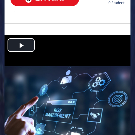
0 Student
.
Play
Video