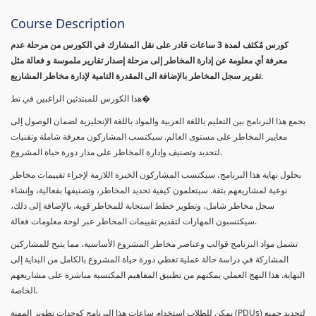
Course Description
كورس مٌكثف لمدة 3 ساعات قادر على نقل المشارك في الكورس من مرحلة عدم
معرفة أي معلومة عن إدارة المخاطر إلى مرحلة إصدار تقارير ملموسة و فعالة مثل
تقرير سجل المخاطر بالإضافة الى المقدرة التامية لإدارة مخاطر المشاريع.
هذا الكورس للمبتدئين الراغبين في تط�
يجمع هذا البرنامج بين التعليم باللغة العربية والمواد باللغة الإنجليزية لضمان الوصول إلى
معايير المخاطر على مستوى العالم. سيكتسب المشاركون معرفة شاملة وتقنيات
لتحديد وتصنيف وإدارة المخاطر على مدار دورة حياة المشروع.
بحلول نهاية هذا البرنامج، سيكتسب المشاركون الخبرة اللازمة لإجراء تقييمات مخاطر
نوعية لمشاريعهم بثقة. سيتعلمون كيفية تحديد المخاطر، وتصنيفها بفعالية، وإنشاء
سجل مخاطر شامل، وتطوير خطط استجابة للمخاطر قوية. بالإضافة إلى ذلك،
سيكتسبون المهارات لتقديم تقييمات المخاطر عبر لوحة معلومات فعالة.
تشمل مواد البرنامج قوالب وعناصر مخاطر المشروع الأساسية، مما يتيح للمشاركين
المشاركة في دراسة حالة عملية تغطي دورة حياة المشروع بالكامل من البداية إلى
النهاية. هذا النهج العملي يمكنهم من تطبيق المفاهيم المكتسبة مباشرة على مشاريعهم
الخاصة.
يمكن للطلاب استخدام ساعات هذا البرنامج كوحدات تطوير المهنة (PDUs) لتجديد جميع