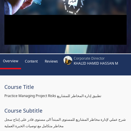
Corporate Director
Overview
Content
Reviews
KHALID HAMID HASSAN M
Course Title
Practice Managing Project Risks تطبيق إدارة المخاطر للمشاريع
Course Subtitle
شرح عملي لإدارة مخاطر المشاريع للمستوى المبتدأ الى مستوى قادر على إنتاج سجل
مخاطر متكامل مع توصيات الخبرة العملية