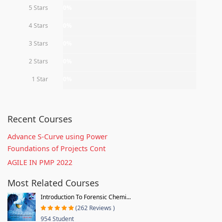
5 Stars
0%
4 Stars
0%
3 Stars
0%
2 Stars
0%
1 Star
0%
Recent Courses
Advance S-Curve using Power
Foundations of Projects Cont
AGILE IN PMP 2022
Most Related Courses
Introduction To Forensic Chemi...
(262 Reviews )
954 Student