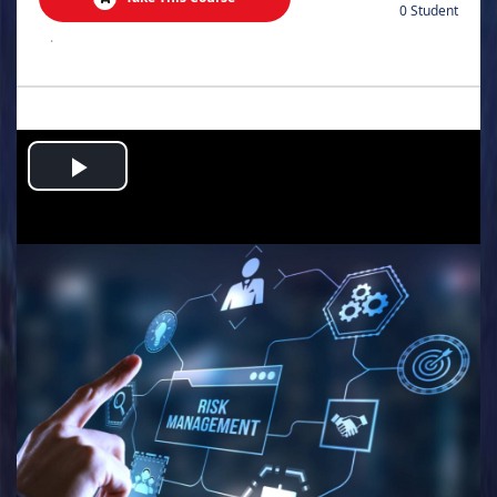
0 Student
.
Play
Video