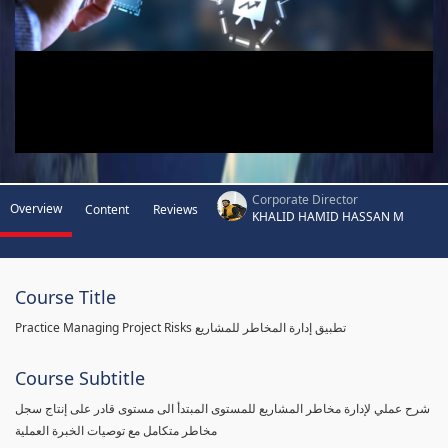
Corporate Director
Overview
Content
Reviews
KHALID HAMID HASSAN M
Course Title
Practice Managing Project Risks تطبيق إدارة المخاطر للمشاريع
Course Subtitle
شرح عملي لإدارة مخاطر المشاريع للمستوى المبتدأ الى مستوى قادر على إنتاج سجل
مخاطر متكامل مع توصيات الخبرة العملية