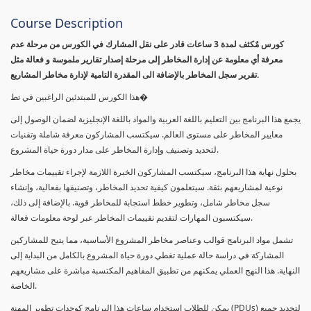
Course Description
كورس مٌكثف لمدة 3 ساعات قادر على نقل المشارك في الكورس من مرحلة عدم
معرفة أي معلومة عن إدارة المخاطر إلى مرحلة إصدار تقارير ملموسة و فعالة مثل
تقرير سجل المخاطر بالإضافة الى المقدرة التامية لإدارة مخاطر المشاريع.
هذا الكورس للمبتدئين الراغبين في تط�
يجمع هذا البرنامج بين التعليم باللغة العربية والمواد باللغة الإنجليزية لضمان الوصول إلى
معايير المخاطر على مستوى العالم. سيكتسب المشاركون معرفة شاملة وتقنيات
لتحديد وتصنيف وإدارة المخاطر على مدار دورة حياة المشروع.
بحلول نهاية هذا البرنامج، سيكتسب المشاركون الخبرة اللازمة لإجراء تقييمات مخاطر
نوعية لمشاريعهم بثقة. سيتعلمون كيفية تحديد المخاطر، وتصنيفها بفعالية، وإنشاء
سجل مخاطر شامل، وتطوير خطط استجابة للمخاطر قوية. بالإضافة إلى ذلك،
سيكتسبون المهارات لتقديم تقييمات المخاطر عبر لوحة معلومات فعالة.
تشمل مواد البرنامج قوالب وعناصر مخاطر المشروع الأساسية، مما يتيح للمشاركين
المشاركة في دراسة حالة عملية تغطي دورة حياة المشروع بالكامل من البداية إلى
النهاية. هذا النهج العملي يمكنهم من تطبيق المفاهيم المكتسبة مباشرة على مشاريعهم
الخاصة.
يمكن للطلاب استخدام ساعات هذا البرنامج كوحدات تطوير المهنة (PDUs) لتجديد جميع