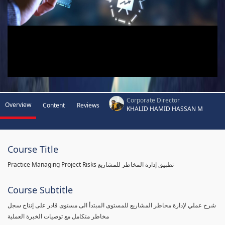
Corporate Director
Overview
Content
Reviews
KHALID HAMID HASSAN M
Course Title
Practice Managing Project Risks تطبيق إدارة المخاطر للمشاريع
Course Subtitle
شرح عملي لإدارة مخاطر المشاريع للمستوى المبتدأ الى مستوى قادر على إنتاج سجل
مخاطر متكامل مع توصيات الخبرة العملية