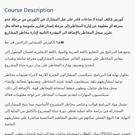
Course Description
كورس مٌكثف لمدة 3 ساعات قادر على نقل المشارك في الكورس من مرحلة عدم
معرفة أي معلومة عن إدارة المخاطر إلى مرحلة إصدار تقارير ملموسة و فعالة مثل
تقرير سجل المخاطر بالإضافة الى المقدرة التامية لإدارة مخاطر المشاريع.
هذا الكورس للمبتدئين الراغبين في تط�
يجمع هذا البرنامج بين التعليم باللغة العربية والمواد باللغة الإنجليزية لضمان الوصول إلى
معايير المخاطر على مستوى العالم. سيكتسب المشاركون معرفة شاملة وتقنيات
لتحديد وتصنيف وإدارة المخاطر على مدار دورة حياة المشروع.
بحلول نهاية هذا البرنامج، سيكتسب المشاركون الخبرة اللازمة لإجراء تقييمات مخاطر
نوعية لمشاريعهم بثقة. سيتعلمون كيفية تحديد المخاطر، وتصنيفها بفعالية، وإنشاء
سجل مخاطر شامل، وتطوير خطط استجابة للمخاطر قوية. بالإضافة إلى ذلك،
سيكتسبون المهارات لتقديم تقييمات المخاطر عبر لوحة معلومات فعالة.
تشمل مواد البرنامج قوالب وعناصر مخاطر المشروع الأساسية، مما يتيح للمشاركين
المشاركة في دراسة حالة عملية تغطي دورة حياة المشروع بالكامل من البداية إلى
النهاية. هذا النهج العملي يمكنهم من تطبيق المفاهيم المكتسبة مباشرة على مشاريعهم
الخاصة.
يمكن للطلاب استخدام ساعات هذا البرنامج كوحدات تطوير المهنة (PDUs) لتجديد جميع