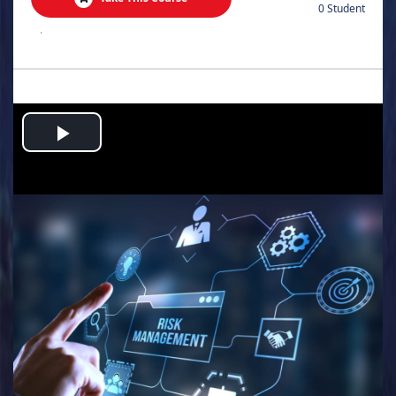
0 Student
.
Play
Video