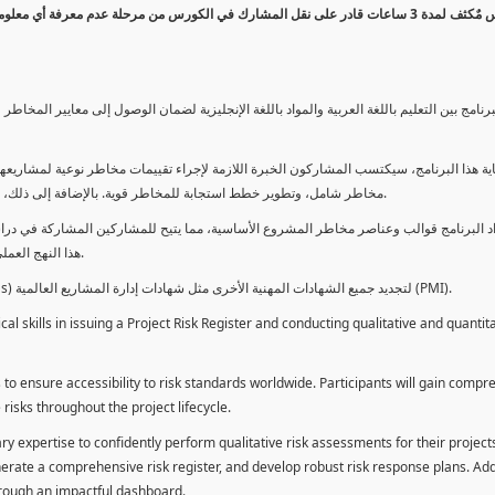
كورس مٌكثف لمدة 3 ساعات قادر على نقل المشارك في الكورس من مرحلة عدم معرفة أي 
برنامج بين التعليم باللغة العربية والمواد باللغة الإنجليزية لضمان الوصول إلى معايير الم
ية هذا البرنامج، سيكتسب المشاركون الخبرة اللازمة لإجراء تقييمات مخاطر نوعية لمشاريعهم
مخاطر شامل، وتطوير خطط استجابة للمخاطر قوية. بالإضافة إلى ذلك، سيكتسبون المهارات لتقديم تقييمات المخاطر عبر لوحة معلومات فعالة.
د البرنامج قوالب وعناصر مخاطر المشروع الأساسية، مما يتيح للمشاركين المشاركة في دراسة
هذا النهج العملي يمكنهم من تطبيق المفاهيم المكتسبة مباشرة على مشاريعهم الخاصة.
يمكن للطلاب استخدام ساعات هذا البرنامج كوحدات تطوير المهنة (PDUs) لتجديد جميع الشهادات المهنية الأخرى مثل شهادات إدارة المشاريع العالمية (PMI).
l skills in issuing a Project Risk Register and conducting qualitative and quantita
 to ensure accessibility to risk standards worldwide. Participants will gain compr
isks throughout the project lifecycle.
ary expertise to confidently perform qualitative risk assessments for their project
enerate a comprehensive risk register, and develop robust risk response plans. Addi
through an impactful dashboard.