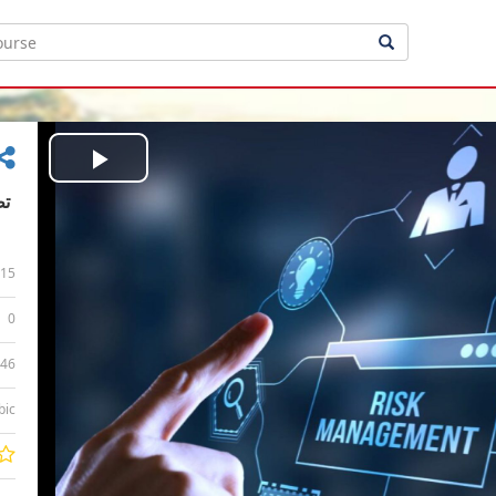
Play
Video
15
0
:46
bic