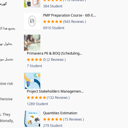
384 Student
PMP Preparation Course - 6th E...
(943 Reviews )
6910 Student
يجمع هذا ال
بحلول نها
Primavera P6 & BOQ (Scheduling...
تشمل موا.
(2 Reviews )
7 Student
tive risk
Project Stakeholders Managemen...
(132 Reviews )
ehensive
1289 Student
Quantities Estimation
s. They
(15 Reviews )
tionally,
279 Student