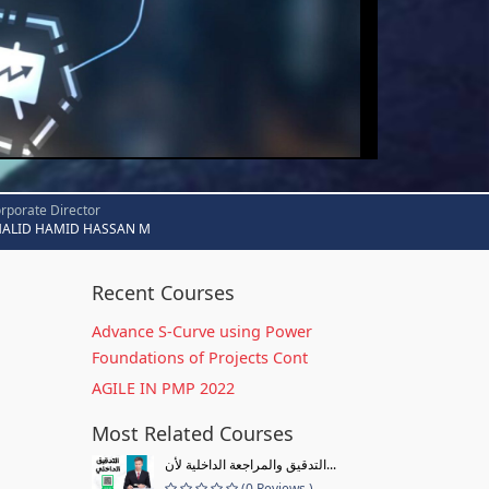
rporate Director
HALID HAMID HASSAN M
Recent Courses
Advance S-Curve using Power
Foundations of Projects Cont
AGILE IN PMP 2022
Most Related Courses
التدقيق والمراجعة الداخلية لأن...
(0 Reviews )