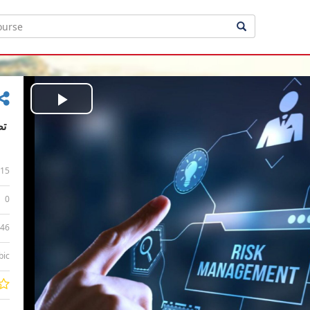
Play
Video
15
0
:46
bic