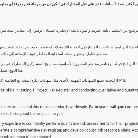
كورس مٌكثف لمدة 3 ساعات قادر على نقل المشارك في الكورس من مرحلة عدم معرفة أي 
برنامج بين التعليم باللغة العربية والمواد باللغة الإنجليزية لضمان الوصول إلى معايير الم
ية هذا البرنامج، سيكتسب المشاركون الخبرة اللازمة لإجراء تقييمات مخاطر نوعية لمشاريعهم
مخاطر شامل، وتطوير خطط استجابة للمخاطر قوية. بالإضافة إلى ذلك، سيكتسبون المهارات لتقديم تقييمات المخاطر عبر لوحة معلومات فعالة.
د البرنامج قوالب وعناصر مخاطر المشروع الأساسية، مما يتيح للمشاركين المشاركة في دراسة
هذا النهج العملي يمكنهم من تطبيق المفاهيم المكتسبة مباشرة على مشاريعهم الخاصة.
يمكن للطلاب استخدام ساعات هذا البرنامج كوحدات تطوير المهنة (PDUs) لتجديد جميع الشهادات المهنية الأخرى مثل شهادات إدارة المشاريع العالمية (PMI).
l skills in issuing a Project Risk Register and conducting qualitative and quantita
 to ensure accessibility to risk standards worldwide. Participants will gain compr
isks throughout the project lifecycle.
ary expertise to confidently perform qualitative risk assessments for their project
enerate a comprehensive risk register, and develop robust risk response plans. Addi
through an impactful dashboard.