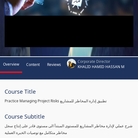
Corporate Director
Overview
Content
Reviews
KHALID HAMID HASSAN M
Course Title
Practice Managing Project Risks تطبيق إدارة المخاطر للمشاريع
Course Subtitle
شرح عملي لإدارة مخاطر المشاريع للمستوى المبتدأ الى مستوى قادر على إنتاج سجل
مخاطر متكامل مع توصيات الخبرة العملية