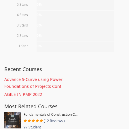
5 Stars
0%
4 Stars
0%
3 Stars
0%
2 Stars
0%
1 Star
0%
Recent Courses
Advance S-Curve using Power
Foundations of Projects Cont
AGILE IN PMP 2022
Most Related Courses
Fundamentals of Construction C...
(12 Reviews )
97 Student