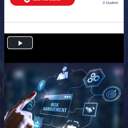
0 Student
.
Play
Video