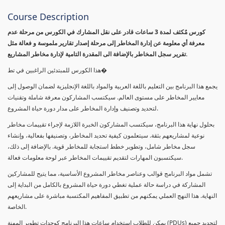
Course Description
كورس مٌكثف لمدة 3 ساعات قادر على نقل المشارك في الكورس من مرحلة عدم
معرفة أي معلومة عن إدارة المخاطر إلى مرحلة إصدار تقارير ملموسة و فعالة مثل
تقرير سجل المخاطر بالإضافة الى المقدرة التامية لإدارة مخاطر المشاريع.
هذا الكورس للمبتدئين الراغبين في تط�
يجمع هذا البرنامج بين التعليم باللغة العربية والمواد باللغة الإنجليزية لضمان الوصول إلى
معايير المخاطر على مستوى العالم. سيكتسب المشاركون معرفة شاملة وتقنيات
لتحديد وتصنيف وإدارة المخاطر على مدار دورة حياة المشروع.
بحلول نهاية هذا البرنامج، سيكتسب المشاركون الخبرة اللازمة لإجراء تقييمات مخاطر
نوعية لمشاريعهم بثقة. سيتعلمون كيفية تحديد المخاطر، وتصنيفها بفعالية، وإنشاء
سجل مخاطر شامل، وتطوير خطط استجابة للمخاطر قوية. بالإضافة إلى ذلك،
سيكتسبون المهارات لتقديم تقييمات المخاطر عبر لوحة معلومات فعالة.
تشمل مواد البرنامج قوالب وعناصر مخاطر المشروع الأساسية، مما يتيح للمشاركين
المشاركة في دراسة حالة عملية تغطي دورة حياة المشروع بالكامل من البداية إلى
النهاية. هذا النهج العملي يمكنهم من تطبيق المفاهيم المكتسبة مباشرة على مشاريعهم
الخاصة.
يمكن للطلاب استخدام ساعات هذا البرنامج كوحدات تطوير المهنة (PDUs) لتجديد جميع