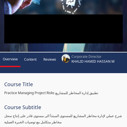
Corporate Director
Overview
Content
Reviews
KHALID HAMID HASSAN M
Course Title
Practice Managing Project Risks تطبيق إدارة المخاطر للمشاريع
Course Subtitle
شرح عملي لإدارة مخاطر المشاريع للمستوى المبتدأ الى مستوى قادر على إنتاج سجل
مخاطر متكامل مع توصيات الخبرة العملية