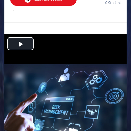
0 Student
.
Play
Video