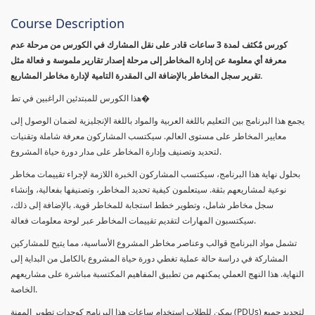
Course Description
كورس مٌكثف لمدة 3 ساعات قادر على نقل المشارك في الكورس من مرحلة عدم
معرفة أي معلومة عن إدارة المخاطر إلى مرحلة إصدار تقارير ملموسة و فعالة مثل
تقرير سجل المخاطر بالإضافة الى المقدرة التامية لإدارة مخاطر المشاريع.
هذا الكورس للمبتدئين الراغبين في تط�
يجمع هذا البرنامج بين التعليم باللغة العربية والمواد باللغة الإنجليزية لضمان الوصول إلى
معايير المخاطر على مستوى العالم. سيكتسب المشاركون معرفة شاملة وتقنيات
لتحديد وتصنيف وإدارة المخاطر على مدار دورة حياة المشروع.
بحلول نهاية هذا البرنامج، سيكتسب المشاركون الخبرة اللازمة لإجراء تقييمات مخاطر
نوعية لمشاريعهم بثقة. سيتعلمون كيفية تحديد المخاطر، وتصنيفها بفعالية، وإنشاء
سجل مخاطر شامل، وتطوير خطط استجابة للمخاطر قوية. بالإضافة إلى ذلك،
سيكتسبون المهارات لتقديم تقييمات المخاطر عبر لوحة معلومات فعالة.
تشمل مواد البرنامج قوالب وعناصر مخاطر المشروع الأساسية، مما يتيح للمشاركين
المشاركة في دراسة حالة عملية تغطي دورة حياة المشروع بالكامل من البداية إلى
النهاية. هذا النهج العملي يمكنهم من تطبيق المفاهيم المكتسبة مباشرة على مشاريعهم
الخاصة.
يمكن للطلاب استخدام ساعات هذا البرنامج كوحدات تطوير المهنة (PDUs) لتجديد جميع