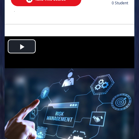
0 Student
.
Play
Video