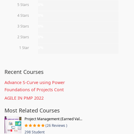
5 Stars
0%
4 Stars
0%
3 Stars
0%
2 Stars
0%
1 Star
0%
Recent Courses
Advance S-Curve using Power
Foundations of Projects Cont
AGILE IN PMP 2022
Most Related Courses
Project Management (Earned Val...
(26 Reviews )
298 Student