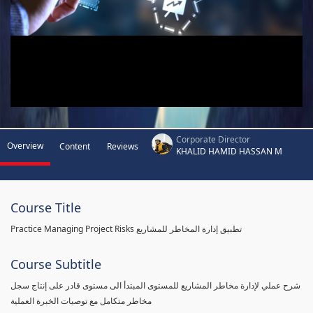
Corporate Director
Overview
Content
Reviews
KHALID HAMID HASSAN M
Course Title
Practice Managing Project Risks تطبيق إدارة المخاطر للمشاريع
Course Subtitle
شرح عملي لإدارة مخاطر المشاريع للمستوى المبتدأ الى مستوى قادر على إنتاج سجل
مخاطر متكامل مع توصيات الخبرة العملية