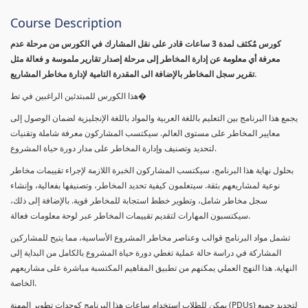
Course Description
كورس مٌكثف لمدة 3 ساعات قادر على نقل المشارك في الكورس من مرحلة عدم
معرفة أي معلومة عن إدارة المخاطر إلى مرحلة إصدار تقارير ملموسة و فعالة مثل
تقرير سجل المخاطر بالإضافة الى المقدرة التامية لإدارة مخاطر المشاريع.
هذا الكورس للمبتدئين الراغبين في تط�
يجمع هذا البرنامج بين التعليم باللغة العربية والمواد باللغة الإنجليزية لضمان الوصول إلى
معايير المخاطر على مستوى العالم. سيكتسب المشاركون معرفة شاملة وتقنيات
لتحديد وتصنيف وإدارة المخاطر على مدار دورة حياة المشروع.
بحلول نهاية هذا البرنامج، سيكتسب المشاركون الخبرة اللازمة لإجراء تقييمات مخاطر
نوعية لمشاريعهم بثقة. سيتعلمون كيفية تحديد المخاطر، وتصنيفها بفعالية، وإنشاء
سجل مخاطر شامل، وتطوير خطط استجابة للمخاطر قوية. بالإضافة إلى ذلك،
سيكتسبون المهارات لتقديم تقييمات المخاطر عبر لوحة معلومات فعالة.
تشمل مواد البرنامج قوالب وعناصر مخاطر المشروع الأساسية، مما يتيح للمشاركين
المشاركة في دراسة حالة عملية تغطي دورة حياة المشروع بالكامل من البداية إلى
النهاية. هذا النهج العملي يمكنهم من تطبيق المفاهيم المكتسبة مباشرة على مشاريعهم
الخاصة.
يمكن للطلاب استخدام ساعات هذا البرنامج كوحدات تطوير المهنة (PDUs) لتجديد جميع