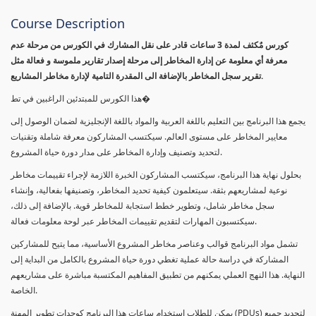
Course Description
كورس مٌكثف لمدة 3 ساعات قادر على نقل المشارك في الكورس من مرحلة عدم
معرفة أي معلومة عن إدارة المخاطر إلى مرحلة إصدار تقارير ملموسة و فعالة مثل
تقرير سجل المخاطر بالإضافة الى المقدرة التامية لإدارة مخاطر المشاريع.
هذا الكورس للمبتدئين الراغبين في تط�
يجمع هذا البرنامج بين التعليم باللغة العربية والمواد باللغة الإنجليزية لضمان الوصول إلى
معايير المخاطر على مستوى العالم. سيكتسب المشاركون معرفة شاملة وتقنيات
لتحديد وتصنيف وإدارة المخاطر على مدار دورة حياة المشروع.
بحلول نهاية هذا البرنامج، سيكتسب المشاركون الخبرة اللازمة لإجراء تقييمات مخاطر
نوعية لمشاريعهم بثقة. سيتعلمون كيفية تحديد المخاطر، وتصنيفها بفعالية، وإنشاء
سجل مخاطر شامل، وتطوير خطط استجابة للمخاطر قوية. بالإضافة إلى ذلك،
سيكتسبون المهارات لتقديم تقييمات المخاطر عبر لوحة معلومات فعالة.
تشمل مواد البرنامج قوالب وعناصر مخاطر المشروع الأساسية، مما يتيح للمشاركين
المشاركة في دراسة حالة عملية تغطي دورة حياة المشروع بالكامل من البداية إلى
النهاية. هذا النهج العملي يمكنهم من تطبيق المفاهيم المكتسبة مباشرة على مشاريعهم
الخاصة.
يمكن للطلاب استخدام ساعات هذا البرنامج كوحدات تطوير المهنة (PDUs) لتجديد جميع