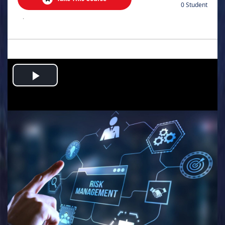
0 Student
.
Play
Video