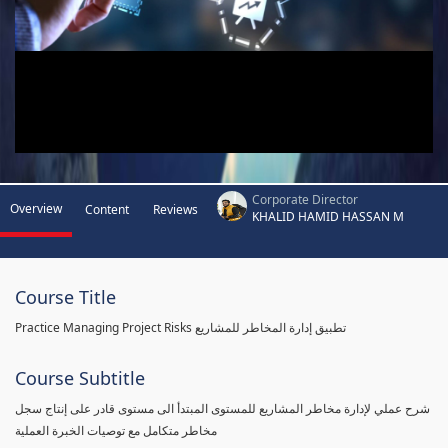
Corporate Director
Overview
Content
Reviews
KHALID HAMID HASSAN M
Course Title
Practice Managing Project Risks تطبيق إدارة المخاطر للمشاريع
Course Subtitle
شرح عملي لإدارة مخاطر المشاريع للمستوى المبتدأ الى مستوى قادر على إنتاج سجل
مخاطر متكامل مع توصيات الخبرة العملية