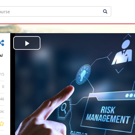
Play
Video
15
0
:46
bic