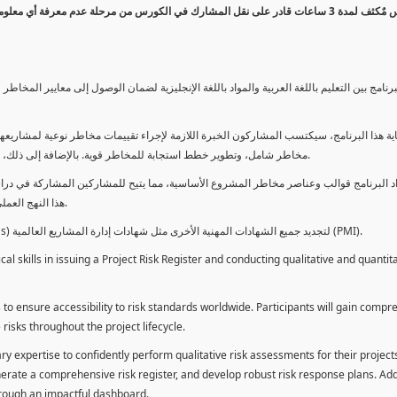
كورس مٌكثف لمدة 3 ساعات قادر على نقل المشارك في الكورس من مرحلة عدم معرفة أي 
برنامج بين التعليم باللغة العربية والمواد باللغة الإنجليزية لضمان الوصول إلى معايير الم
ية هذا البرنامج، سيكتسب المشاركون الخبرة اللازمة لإجراء تقييمات مخاطر نوعية لمشاريعهم
مخاطر شامل، وتطوير خطط استجابة للمخاطر قوية. بالإضافة إلى ذلك، سيكتسبون المهارات لتقديم تقييمات المخاطر عبر لوحة معلومات فعالة.
د البرنامج قوالب وعناصر مخاطر المشروع الأساسية، مما يتيح للمشاركين المشاركة في دراسة
هذا النهج العملي يمكنهم من تطبيق المفاهيم المكتسبة مباشرة على مشاريعهم الخاصة.
يمكن للطلاب استخدام ساعات هذا البرنامج كوحدات تطوير المهنة (PDUs) لتجديد جميع الشهادات المهنية الأخرى مثل شهادات إدارة المشاريع العالمية (PMI).
l skills in issuing a Project Risk Register and conducting qualitative and quantita
 to ensure accessibility to risk standards worldwide. Participants will gain compr
isks throughout the project lifecycle.
ary expertise to confidently perform qualitative risk assessments for their project
enerate a comprehensive risk register, and develop robust risk response plans. Addi
through an impactful dashboard.