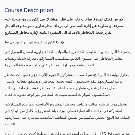
Course Description
كورس مٌكثف لمدة 3 ساعات قادر على نقل المشارك في الكورس من مرحلة عدم
معرفة أي معلومة عن إدارة المخاطر إلى مرحلة إصدار تقارير ملموسة و فعالة مثل
تقرير سجل المخاطر بالإضافة الى المقدرة التامية لإدارة مخاطر المشاريع.
هذا الكورس للمبتدئين الراغبين في تط�
يجمع هذا البرنامج بين التعليم باللغة العربية والمواد باللغة الإنجليزية لضمان الوصول إلى
معايير المخاطر على مستوى العالم. سيكتسب المشاركون معرفة شاملة وتقنيات
لتحديد وتصنيف وإدارة المخاطر على مدار دورة حياة المشروع.
بحلول نهاية هذا البرنامج، سيكتسب المشاركون الخبرة اللازمة لإجراء تقييمات مخاطر
نوعية لمشاريعهم بثقة. سيتعلمون كيفية تحديد المخاطر، وتصنيفها بفعالية، وإنشاء
سجل مخاطر شامل، وتطوير خطط استجابة للمخاطر قوية. بالإضافة إلى ذلك،
سيكتسبون المهارات لتقديم تقييمات المخاطر عبر لوحة معلومات فعالة.
تشمل مواد البرنامج قوالب وعناصر مخاطر المشروع الأساسية، مما يتيح للمشاركين
المشاركة في دراسة حالة عملية تغطي دورة حياة المشروع بالكامل من البداية إلى
النهاية. هذا النهج العملي يمكنهم من تطبيق المفاهيم المكتسبة مباشرة على مشاريعهم
الخاصة.
يمكن للطلاب استخدام ساعات هذا البرنامج كوحدات تطوير المهنة (PDUs) لتجديد جميع