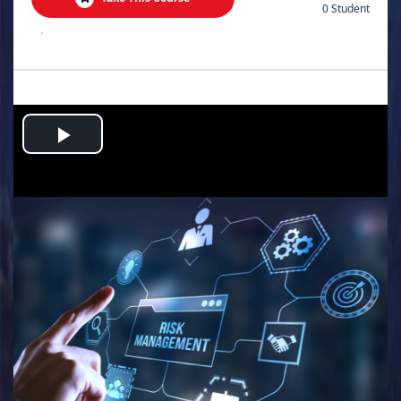
0 Student
.
Play
Video