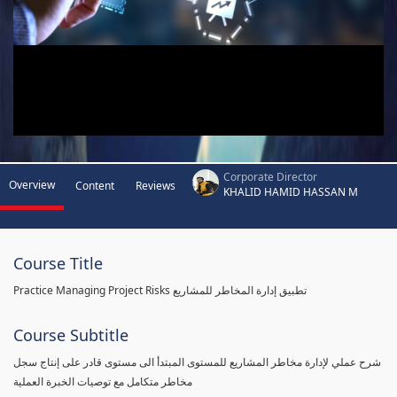
Corporate Director
Overview
Content
Reviews
KHALID HAMID HASSAN M
Course Title
Practice Managing Project Risks تطبيق إدارة المخاطر للمشاريع
Course Subtitle
شرح عملي لإدارة مخاطر المشاريع للمستوى المبتدأ الى مستوى قادر على إنتاج سجل
مخاطر متكامل مع توصيات الخبرة العملية