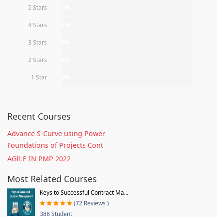
5 Stars
0%
4 Stars
0%
3 Stars
0%
2 Stars
0%
1 Star
0%
Recent Courses
Advance S-Curve using Power
Foundations of Projects Cont
AGILE IN PMP 2022
Most Related Courses
Keys to Successful Contract Ma...
(72 Reviews )
388 Student