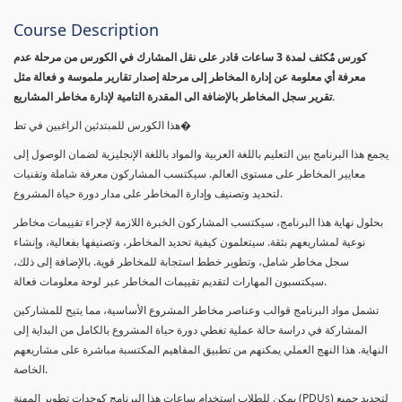
Course Description
كورس مٌكثف لمدة 3 ساعات قادر على نقل المشارك في الكورس من مرحلة عدم
معرفة أي معلومة عن إدارة المخاطر إلى مرحلة إصدار تقارير ملموسة و فعالة مثل
تقرير سجل المخاطر بالإضافة الى المقدرة التامية لإدارة مخاطر المشاريع.
هذا الكورس للمبتدئين الراغبين في تط�
يجمع هذا البرنامج بين التعليم باللغة العربية والمواد باللغة الإنجليزية لضمان الوصول إلى
معايير المخاطر على مستوى العالم. سيكتسب المشاركون معرفة شاملة وتقنيات
لتحديد وتصنيف وإدارة المخاطر على مدار دورة حياة المشروع.
بحلول نهاية هذا البرنامج، سيكتسب المشاركون الخبرة اللازمة لإجراء تقييمات مخاطر
نوعية لمشاريعهم بثقة. سيتعلمون كيفية تحديد المخاطر، وتصنيفها بفعالية، وإنشاء
سجل مخاطر شامل، وتطوير خطط استجابة للمخاطر قوية. بالإضافة إلى ذلك،
سيكتسبون المهارات لتقديم تقييمات المخاطر عبر لوحة معلومات فعالة.
تشمل مواد البرنامج قوالب وعناصر مخاطر المشروع الأساسية، مما يتيح للمشاركين
المشاركة في دراسة حالة عملية تغطي دورة حياة المشروع بالكامل من البداية إلى
النهاية. هذا النهج العملي يمكنهم من تطبيق المفاهيم المكتسبة مباشرة على مشاريعهم
الخاصة.
يمكن للطلاب استخدام ساعات هذا البرنامج كوحدات تطوير المهنة (PDUs) لتجديد جميع