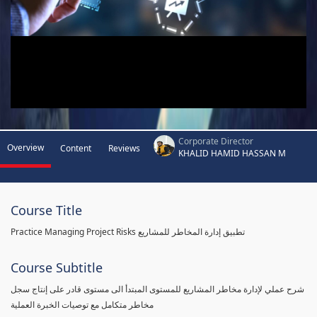
Corporate Director
Overview
Content
Reviews
KHALID HAMID HASSAN M
Course Title
Practice Managing Project Risks تطبيق إدارة المخاطر للمشاريع
Course Subtitle
شرح عملي لإدارة مخاطر المشاريع للمستوى المبتدأ الى مستوى قادر على إنتاج سجل
مخاطر متكامل مع توصيات الخبرة العملية