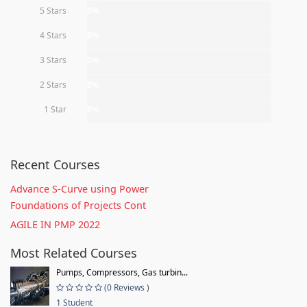
5 Stars
0%
4 Stars
0%
3 Stars
0%
2 Stars
0%
1 Star
0%
Recent Courses
Advance S-Curve using Power
Foundations of Projects Cont
AGILE IN PMP 2022
Most Related Courses
Pumps, Compressors, Gas turbin...
(0 Reviews )
1 Student