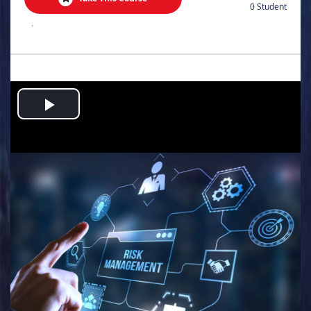
0 Student
.
Play
Video