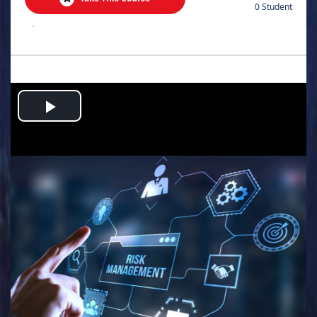
0 Student
.
Play
Video