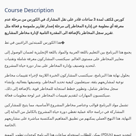
Course Description
كورس مٌكثف لمدة 3 ساعات قادر على نقل المشارك في الكورس من مرحلة عدم
معرفة أي معلومة عن إدارة المخاطر إلى مرحلة إصدار تقارير ملموسة و فعالة مثل
تقرير سجل المخاطر بالإضافة الى المقدرة التامية لإدارة مخاطر المشاريع.
هذا الكورس للمبتدئين الراغبين في تط�
يجمع هذا البرنامج بين التعليم باللغة العربية والمواد باللغة الإنجليزية لضمان الوصول إلى
معايير المخاطر على مستوى العالم. سيكتسب المشاركون معرفة شاملة وتقنيات
لتحديد وتصنيف وإدارة المخاطر على مدار دورة حياة المشروع.
بحلول نهاية هذا البرنامج، سيكتسب المشاركون الخبرة اللازمة لإجراء تقييمات مخاطر
نوعية لمشاريعهم بثقة. سيتعلمون كيفية تحديد المخاطر، وتصنيفها بفعالية، وإنشاء
سجل مخاطر شامل، وتطوير خطط استجابة للمخاطر قوية. بالإضافة إلى ذلك،
سيكتسبون المهارات لتقديم تقييمات المخاطر عبر لوحة معلومات فعالة.
تشمل مواد البرنامج قوالب وعناصر مخاطر المشروع الأساسية، مما يتيح للمشاركين
المشاركة في دراسة حالة عملية تغطي دورة حياة المشروع بالكامل من البداية إلى
النهاية. هذا النهج العملي يمكنهم من تطبيق المفاهيم المكتسبة مباشرة على مشاريعهم
الخاصة.
يمكن للطلاب استخدام ساعات هذا البرنامج كوحدات تطوير المهنة (PDUs) لتجديد جميع