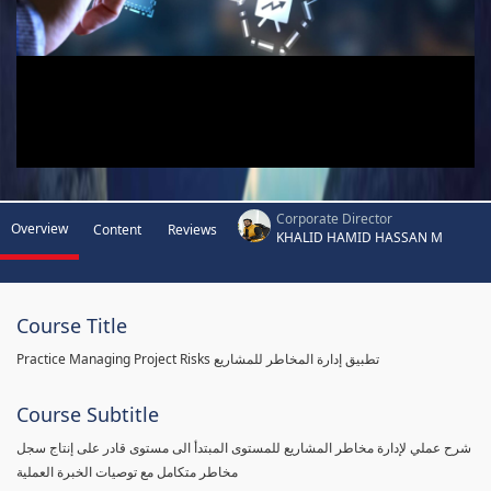
Corporate Director
Overview
Content
Reviews
KHALID HAMID HASSAN M
Course Title
Practice Managing Project Risks تطبيق إدارة المخاطر للمشاريع
Course Subtitle
شرح عملي لإدارة مخاطر المشاريع للمستوى المبتدأ الى مستوى قادر على إنتاج سجل
مخاطر متكامل مع توصيات الخبرة العملية