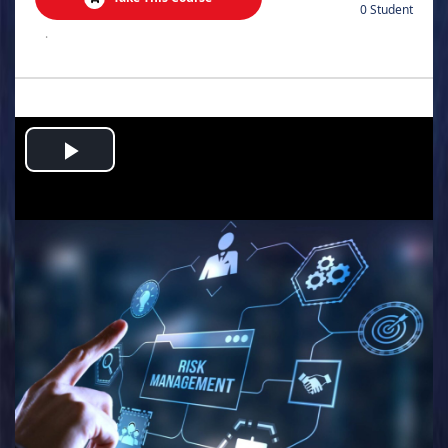
0 Student
.
Play
Video