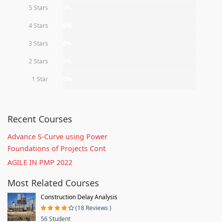
5 Stars
0%
4 Stars
0%
3 Stars
0%
2 Stars
0%
1 Star
0%
Recent Courses
Advance S-Curve using Power
Foundations of Projects Cont
AGILE IN PMP 2022
Most Related Courses
Construction Delay Analysis
(18 Reviews )
56 Student