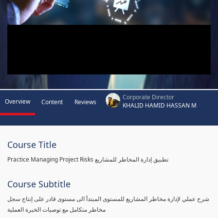
Corporate Director
Overview
Content
Reviews
KHALID HAMID HASSAN M
Course Title
Practice Managing Project Risks تطبيق إدارة المخاطر للمشاريع
Course Subtitle
شرح عملي لإدارة مخاطر المشاريع للمستوى المبتدأ الى مستوى قادر على إنتاج سجل
مخاطر متكامل مع توصيات الخبرة العملية