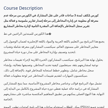
Course Description
كورس مٌكثف لمدة 3 ساعات قادر على نقل المشارك في الكورس من مرحلة عدم
معرفة أي معلومة عن إدارة المخاطر إلى مرحلة إصدار تقارير ملموسة و فعالة مثل
تقرير سجل المخاطر بالإضافة الى المقدرة التامية لإدارة مخاطر المشاريع.
هذا الكورس للمبتدئين الراغبين في تط�
يجمع هذا البرنامج بين التعليم باللغة العربية والمواد باللغة الإنجليزية لضمان الوصول إلى
معايير المخاطر على مستوى العالم. سيكتسب المشاركون معرفة شاملة وتقنيات
لتحديد وتصنيف وإدارة المخاطر على مدار دورة حياة المشروع.
بحلول نهاية هذا البرنامج، سيكتسب المشاركون الخبرة اللازمة لإجراء تقييمات مخاطر
نوعية لمشاريعهم بثقة. سيتعلمون كيفية تحديد المخاطر، وتصنيفها بفعالية، وإنشاء
سجل مخاطر شامل، وتطوير خطط استجابة للمخاطر قوية. بالإضافة إلى ذلك،
سيكتسبون المهارات لتقديم تقييمات المخاطر عبر لوحة معلومات فعالة.
تشمل مواد البرنامج قوالب وعناصر مخاطر المشروع الأساسية، مما يتيح للمشاركين
المشاركة في دراسة حالة عملية تغطي دورة حياة المشروع بالكامل من البداية إلى
النهاية. هذا النهج العملي يمكنهم من تطبيق المفاهيم المكتسبة مباشرة على مشاريعهم
الخاصة.
يمكن للطلاب استخدام ساعات هذا البرنامج كوحدات تطوير المهنة (PDUs) لتجديد جميع