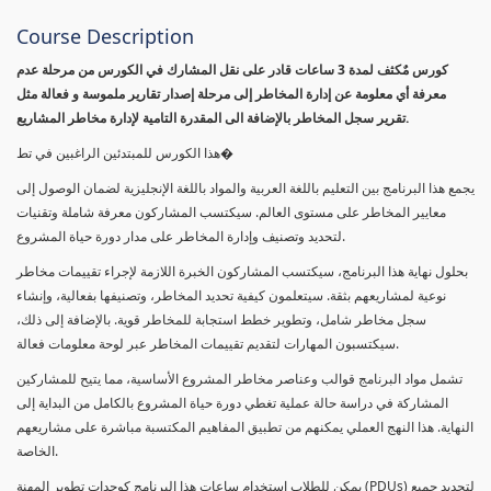
Course Description
كورس مٌكثف لمدة 3 ساعات قادر على نقل المشارك في الكورس من مرحلة عدم
معرفة أي معلومة عن إدارة المخاطر إلى مرحلة إصدار تقارير ملموسة و فعالة مثل
تقرير سجل المخاطر بالإضافة الى المقدرة التامية لإدارة مخاطر المشاريع.
هذا الكورس للمبتدئين الراغبين في تط�
يجمع هذا البرنامج بين التعليم باللغة العربية والمواد باللغة الإنجليزية لضمان الوصول إلى
معايير المخاطر على مستوى العالم. سيكتسب المشاركون معرفة شاملة وتقنيات
لتحديد وتصنيف وإدارة المخاطر على مدار دورة حياة المشروع.
بحلول نهاية هذا البرنامج، سيكتسب المشاركون الخبرة اللازمة لإجراء تقييمات مخاطر
نوعية لمشاريعهم بثقة. سيتعلمون كيفية تحديد المخاطر، وتصنيفها بفعالية، وإنشاء
سجل مخاطر شامل، وتطوير خطط استجابة للمخاطر قوية. بالإضافة إلى ذلك،
سيكتسبون المهارات لتقديم تقييمات المخاطر عبر لوحة معلومات فعالة.
تشمل مواد البرنامج قوالب وعناصر مخاطر المشروع الأساسية، مما يتيح للمشاركين
المشاركة في دراسة حالة عملية تغطي دورة حياة المشروع بالكامل من البداية إلى
النهاية. هذا النهج العملي يمكنهم من تطبيق المفاهيم المكتسبة مباشرة على مشاريعهم
الخاصة.
يمكن للطلاب استخدام ساعات هذا البرنامج كوحدات تطوير المهنة (PDUs) لتجديد جميع