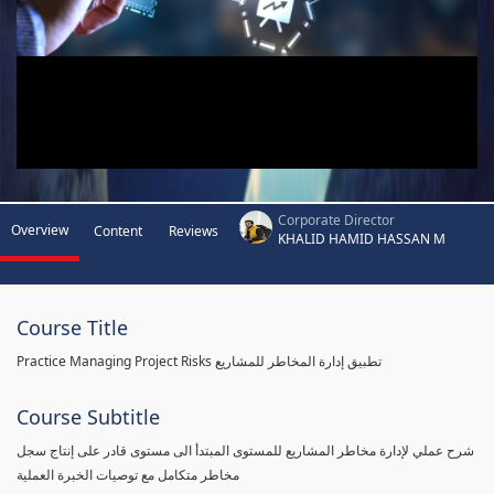
Corporate Director
Overview
Content
Reviews
KHALID HAMID HASSAN M
Course Title
Practice Managing Project Risks تطبيق إدارة المخاطر للمشاريع
Course Subtitle
شرح عملي لإدارة مخاطر المشاريع للمستوى المبتدأ الى مستوى قادر على إنتاج سجل
مخاطر متكامل مع توصيات الخبرة العملية