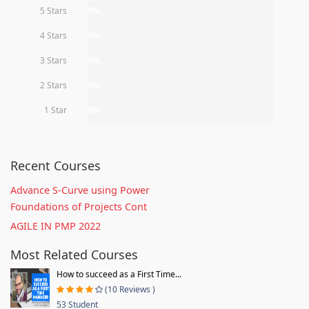
5 Stars
0%
4 Stars
0%
3 Stars
0%
2 Stars
0%
1 Star
0%
Recent Courses
Advance S-Curve using Power
Foundations of Projects Cont
AGILE IN PMP 2022
Most Related Courses
How to succeed as a First Time...
(10 Reviews )
53 Student