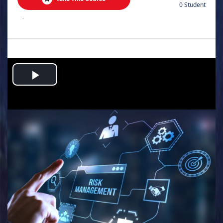
0 Student
.
Play
Video