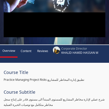
Corporate Director
Overview
Content
Reviews
KHALID HAMID HASSAN M
Course Title
Practice Managing Project Risks تطبيق إدارة المخاطر للمشاريع
Course Subtitle
شرح عملي لإدارة مخاطر المشاريع للمستوى المبتدأ الى مستوى قادر على إنتاج سجل
مخاطر متكامل مع توصيات الخبرة العملية