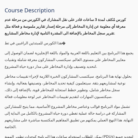
Course Description
كورس مٌكثف لمدة 3 ساعات قادر على نقل المشارك في الكورس من مرحلة عدم
معرفة أي معلومة عن إدارة المخاطر إلى مرحلة إصدار تقارير ملموسة و فعالة مثل
تقرير سجل المخاطر بالإضافة الى المقدرة التامية لإدارة مخاطر المشاريع.
هذا الكورس للمبتدئين الراغبين في تط�
يجمع هذا البرنامج بين التعليم باللغة العربية والمواد باللغة الإنجليزية لضمان الوصول إلى
معايير المخاطر على مستوى العالم. سيكتسب المشاركون معرفة شاملة وتقنيات
لتحديد وتصنيف وإدارة المخاطر على مدار دورة حياة المشروع.
بحلول نهاية هذا البرنامج، سيكتسب المشاركون الخبرة اللازمة لإجراء تقييمات مخاطر
نوعية لمشاريعهم بثقة. سيتعلمون كيفية تحديد المخاطر، وتصنيفها بفعالية، وإنشاء
سجل مخاطر شامل، وتطوير خطط استجابة للمخاطر قوية. بالإضافة إلى ذلك،
سيكتسبون المهارات لتقديم تقييمات المخاطر عبر لوحة معلومات فعالة.
تشمل مواد البرنامج قوالب وعناصر مخاطر المشروع الأساسية، مما يتيح للمشاركين
المشاركة في دراسة حالة عملية تغطي دورة حياة المشروع بالكامل من البداية إلى
النهاية. هذا النهج العملي يمكنهم من تطبيق المفاهيم المكتسبة مباشرة على مشاريعهم
الخاصة.
يمكن للطلاب استخدام ساعات هذا البرنامج كوحدات تطوير المهنة (PDUs) لتجديد جميع