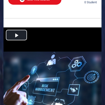
0 Student
.
Play
Video