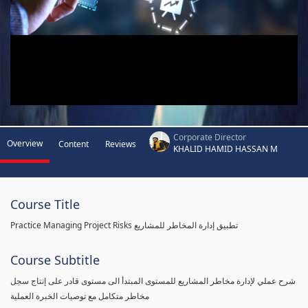
Corporate Director
Overview
Content
Reviews
KHALID HAMID HASSAN M
Course Title
Practice Managing Project Risks تطبيق إدارة المخاطر للمشاريع
Course Subtitle
شرح عملي لإدارة مخاطر المشاريع للمستوى المبتدأ الى مستوى قادر على إنتاج سجل
مخاطر متكامل مع توصيات الخبرة العملية