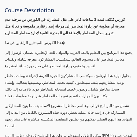
Course Description
كورس مٌكثف لمدة 3 ساعات قادر على نقل المشارك في الكورس من مرحلة عدم
معرفة أي معلومة عن إدارة المخاطر إلى مرحلة إصدار تقارير ملموسة و فعالة مثل
تقرير سجل المخاطر بالإضافة الى المقدرة التامية لإدارة مخاطر المشاريع.
هذا الكورس للمبتدئين الراغبين في تط�
يجمع هذا البرنامج بين التعليم باللغة العربية والمواد باللغة الإنجليزية لضمان الوصول إلى
معايير المخاطر على مستوى العالم. سيكتسب المشاركون معرفة شاملة وتقنيات
لتحديد وتصنيف وإدارة المخاطر على مدار دورة حياة المشروع.
بحلول نهاية هذا البرنامج، سيكتسب المشاركون الخبرة اللازمة لإجراء تقييمات مخاطر
نوعية لمشاريعهم بثقة. سيتعلمون كيفية تحديد المخاطر، وتصنيفها بفعالية، وإنشاء
سجل مخاطر شامل، وتطوير خطط استجابة للمخاطر قوية. بالإضافة إلى ذلك،
سيكتسبون المهارات لتقديم تقييمات المخاطر عبر لوحة معلومات فعالة.
تشمل مواد البرنامج قوالب وعناصر مخاطر المشروع الأساسية، مما يتيح للمشاركين
المشاركة في دراسة حالة عملية تغطي دورة حياة المشروع بالكامل من البداية إلى
النهاية. هذا النهج العملي يمكنهم من تطبيق المفاهيم المكتسبة مباشرة على مشاريعهم
الخاصة.
يمكن للطلاب استخدام ساعات هذا البرنامج كوحدات تطوير المهنة (PDUs) لتجديد جميع