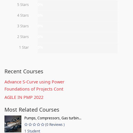
5 Stars
0%
4 Stars
0%
3 Stars
0%
2 Stars
0%
1 Star
0%
Recent Courses
Advance S-Curve using Power
Foundations of Projects Cont
AGILE IN PMP 2022
Most Related Courses
Pumps, Compressors, Gas turbin...
(0 Reviews )
1 Student