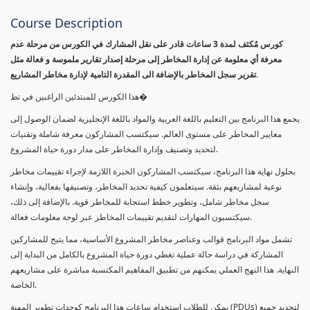
Course Description
كورس مٌكثف لمدة 3 ساعات قادر على نقل المشارك في الكورس من مرحلة عدم
معرفة أي معلومة عن إدارة المخاطر إلى مرحلة إصدار تقارير ملموسة و فعالة مثل
تقرير سجل المخاطر بالإضافة الى المقدرة التامية لإدارة مخاطر المشاريع.
هذا الكورس للمبتدئين الراغبين في تط�
يجمع هذا البرنامج بين التعليم باللغة العربية والمواد باللغة الإنجليزية لضمان الوصول إلى
معايير المخاطر على مستوى العالم. سيكتسب المشاركون معرفة شاملة وتقنيات
لتحديد وتصنيف وإدارة المخاطر على مدار دورة حياة المشروع.
بحلول نهاية هذا البرنامج، سيكتسب المشاركون الخبرة اللازمة لإجراء تقييمات مخاطر
نوعية لمشاريعهم بثقة. سيتعلمون كيفية تحديد المخاطر، وتصنيفها بفعالية، وإنشاء
سجل مخاطر شامل، وتطوير خطط استجابة للمخاطر قوية. بالإضافة إلى ذلك،
سيكتسبون المهارات لتقديم تقييمات المخاطر عبر لوحة معلومات فعالة.
تشمل مواد البرنامج قوالب وعناصر مخاطر المشروع الأساسية، مما يتيح للمشاركين
المشاركة في دراسة حالة عملية تغطي دورة حياة المشروع بالكامل من البداية إلى
النهاية. هذا النهج العملي يمكنهم من تطبيق المفاهيم المكتسبة مباشرة على مشاريعهم
الخاصة.
يمكن للطلاب استخدام ساعات هذا البرنامج كوحدات تطوير المهنة (PDUs) لتجديد جميع