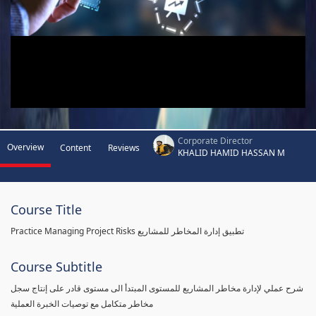
Corporate Director
Overview
Content
Reviews
KHALID HAMID HASSAN M
Course Title
Practice Managing Project Risks تطبيق إدارة المخاطر للمشاريع
Course Subtitle
شرح عملي لإدارة مخاطر المشاريع للمستوى المبتدأ الى مستوى قادر على إنتاج سجل
مخاطر متكامل مع توصيات الخبرة العملية