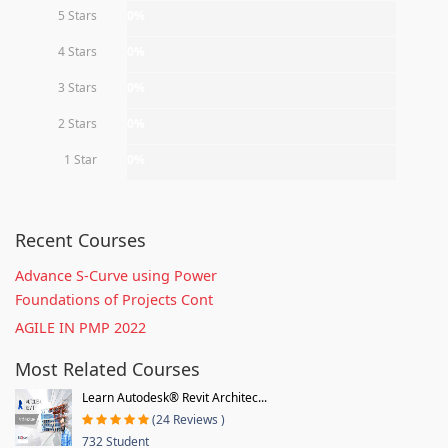
5 Stars
0%
4 Stars
0%
3 Stars
0%
2 Stars
0%
1 Star
0%
Recent Courses
Advance S-Curve using Power
Foundations of Projects Cont
AGILE IN PMP 2022
Most Related Courses
Learn Autodesk® Revit Architec...
(24 Reviews )
732 Student