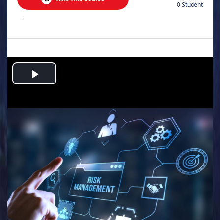
0 Student
.
Play
Video