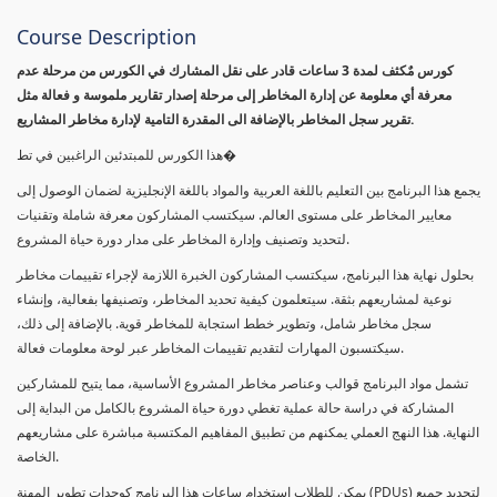
Course Description
كورس مٌكثف لمدة 3 ساعات قادر على نقل المشارك في الكورس من مرحلة عدم
معرفة أي معلومة عن إدارة المخاطر إلى مرحلة إصدار تقارير ملموسة و فعالة مثل
تقرير سجل المخاطر بالإضافة الى المقدرة التامية لإدارة مخاطر المشاريع.
هذا الكورس للمبتدئين الراغبين في تط�
يجمع هذا البرنامج بين التعليم باللغة العربية والمواد باللغة الإنجليزية لضمان الوصول إلى
معايير المخاطر على مستوى العالم. سيكتسب المشاركون معرفة شاملة وتقنيات
لتحديد وتصنيف وإدارة المخاطر على مدار دورة حياة المشروع.
بحلول نهاية هذا البرنامج، سيكتسب المشاركون الخبرة اللازمة لإجراء تقييمات مخاطر
نوعية لمشاريعهم بثقة. سيتعلمون كيفية تحديد المخاطر، وتصنيفها بفعالية، وإنشاء
سجل مخاطر شامل، وتطوير خطط استجابة للمخاطر قوية. بالإضافة إلى ذلك،
سيكتسبون المهارات لتقديم تقييمات المخاطر عبر لوحة معلومات فعالة.
تشمل مواد البرنامج قوالب وعناصر مخاطر المشروع الأساسية، مما يتيح للمشاركين
المشاركة في دراسة حالة عملية تغطي دورة حياة المشروع بالكامل من البداية إلى
النهاية. هذا النهج العملي يمكنهم من تطبيق المفاهيم المكتسبة مباشرة على مشاريعهم
الخاصة.
يمكن للطلاب استخدام ساعات هذا البرنامج كوحدات تطوير المهنة (PDUs) لتجديد جميع