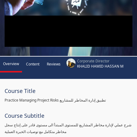
Corporate Director
Overview
Content
Reviews
KHALID HAMID HASSAN M
Course Title
Practice Managing Project Risks تطبيق إدارة المخاطر للمشاريع
Course Subtitle
شرح عملي لإدارة مخاطر المشاريع للمستوى المبتدأ الى مستوى قادر على إنتاج سجل
مخاطر متكامل مع توصيات الخبرة العملية