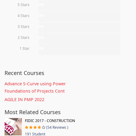
5 Stars
0%
4 Stars
0%
3 Stars
0%
2 Stars
0%
1 Star
0%
Recent Courses
Advance S-Curve using Power
Foundations of Projects Cont
AGILE IN PMP 2022
Most Related Courses
FIDIC 2017 - CONSTRUCTION
(54 Reviews )
191 Student