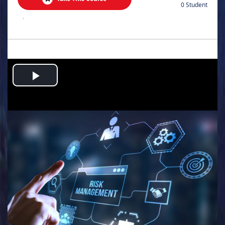
0 Student
.
Play
Video