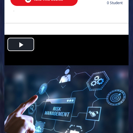
0 Student
.
Play
Video