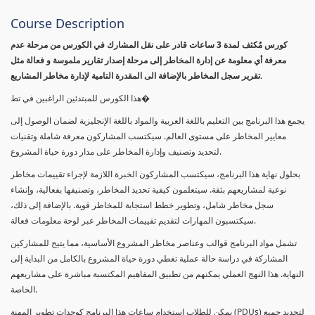
Course Description
كورس مٌكثف لمدة 3 ساعات قادر على نقل المشارك في الكورس من مرحلة عدم
معرفة أي معلومة عن إدارة المخاطر إلى مرحلة إصدار تقارير ملموسة و فعالة مثل
تقرير سجل المخاطر بالإضافة الى المقدرة التامية لإدارة مخاطر المشاريع.
هذا الكورس للمبتدئين الراغبين في تط�
يجمع هذا البرنامج بين التعليم باللغة العربية والمواد باللغة الإنجليزية لضمان الوصول إلى
معايير المخاطر على مستوى العالم. سيكتسب المشاركون معرفة شاملة وتقنيات
لتحديد وتصنيف وإدارة المخاطر على مدار دورة حياة المشروع.
بحلول نهاية هذا البرنامج، سيكتسب المشاركون الخبرة اللازمة لإجراء تقييمات مخاطر
نوعية لمشاريعهم بثقة. سيتعلمون كيفية تحديد المخاطر، وتصنيفها بفعالية، وإنشاء
سجل مخاطر شامل، وتطوير خطط استجابة للمخاطر قوية. بالإضافة إلى ذلك،
سيكتسبون المهارات لتقديم تقييمات المخاطر عبر لوحة معلومات فعالة.
تشمل مواد البرنامج قوالب وعناصر مخاطر المشروع الأساسية، مما يتيح للمشاركين
المشاركة في دراسة حالة عملية تغطي دورة حياة المشروع بالكامل من البداية إلى
النهاية. هذا النهج العملي يمكنهم من تطبيق المفاهيم المكتسبة مباشرة على مشاريعهم
الخاصة.
يمكن للطلاب استخدام ساعات هذا البرنامج كوحدات تطوير المهنة (PDUs) لتجديد جميع