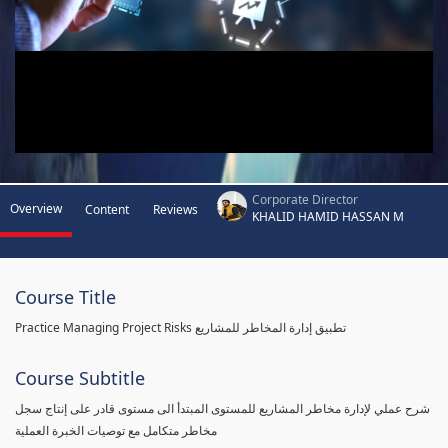
Corporate Director
Overview
Content
Reviews
KHALID HAMID HASSAN M
Course Title
Practice Managing Project Risks تطبيق إدارة المخاطر للمشاريع
Course Subtitle
شرح عملي لإدارة مخاطر المشاريع للمستوى المبتدأ الى مستوى قادر على إنتاج سجل
مخاطر متكامل مع توصيات الخبرة العملية