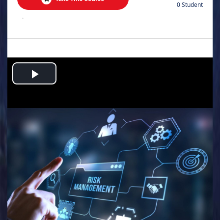
0 Student
.
Play
Video