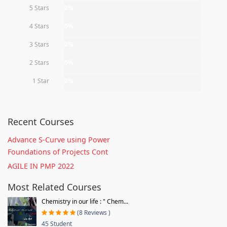
5 Stars
0%
4 Stars
0%
3 Stars
0%
2 Stars
0%
1 Star
0%
Recent Courses
Advance S-Curve using Power
Foundations of Projects Cont
AGILE IN PMP 2022
Most Related Courses
Chemistry in our life : " Chem...
(8 Reviews )
45 Student