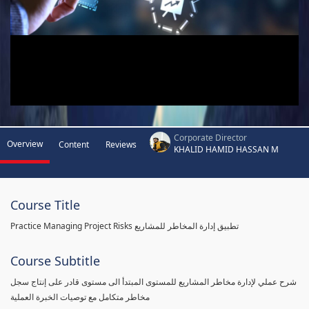
Corporate Director
Overview
Content
Reviews
KHALID HAMID HASSAN M
Course Title
Practice Managing Project Risks تطبيق إدارة المخاطر للمشاريع
Course Subtitle
شرح عملي لإدارة مخاطر المشاريع للمستوى المبتدأ الى مستوى قادر على إنتاج سجل
مخاطر متكامل مع توصيات الخبرة العملية