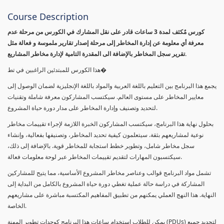
Course Description
كورس مٌكثف لمدة 3 ساعات قادر على نقل المشارك في الكورس من مرحلة عدم
معرفة أي معلومة عن إدارة المخاطر إلى مرحلة إصدار تقارير ملموسة و فعالة مثل
تقرير سجل المخاطر بالإضافة الى المقدرة التامية لإدارة مخاطر المشاريع.
هذا الكورس للمبتدئين الراغبين في تط�
يجمع هذا البرنامج بين التعليم باللغة العربية والمواد باللغة الإنجليزية لضمان الوصول إلى
معايير المخاطر على مستوى العالم. سيكتسب المشاركون معرفة شاملة وتقنيات
لتحديد وتصنيف وإدارة المخاطر على مدار دورة حياة المشروع.
بحلول نهاية هذا البرنامج، سيكتسب المشاركون الخبرة اللازمة لإجراء تقييمات مخاطر
نوعية لمشاريعهم بثقة. سيتعلمون كيفية تحديد المخاطر، وتصنيفها بفعالية، وإنشاء
سجل مخاطر شامل، وتطوير خطط استجابة للمخاطر قوية. بالإضافة إلى ذلك،
سيكتسبون المهارات لتقديم تقييمات المخاطر عبر لوحة معلومات فعالة.
تشمل مواد البرنامج قوالب وعناصر مخاطر المشروع الأساسية، مما يتيح للمشاركين
المشاركة في دراسة حالة عملية تغطي دورة حياة المشروع بالكامل من البداية إلى
النهاية. هذا النهج العملي يمكنهم من تطبيق المفاهيم المكتسبة مباشرة على مشاريعهم
الخاصة.
يمكن للطلاب استخدام ساعات هذا البرنامج كوحدات تطوير المهنة (PDUs) لتجديد جميع