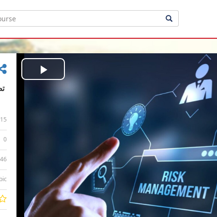
Play
Video
15
0
:46
bic