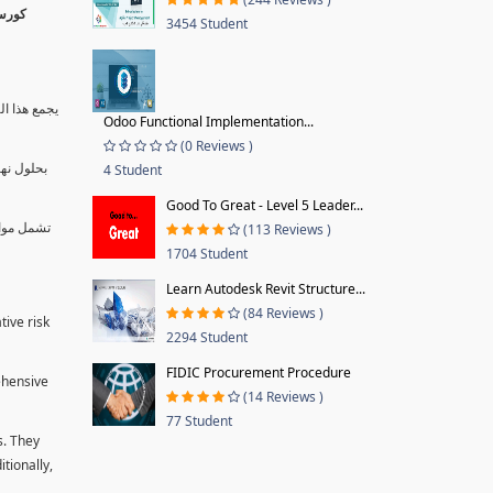
3454 Student
يجمع هذا ال
Odoo Functional Implementation...
(0 Reviews )
بحلول نها
4 Student
Good To Great - Level 5 Leader...
تشمل موا.
(113 Reviews )
1704 Student
Learn Autodesk Revit Structure...
(84 Reviews )
tive risk
2294 Student
FIDIC Procurement Procedure
ehensive
(14 Reviews )
77 Student
s. They
tionally,