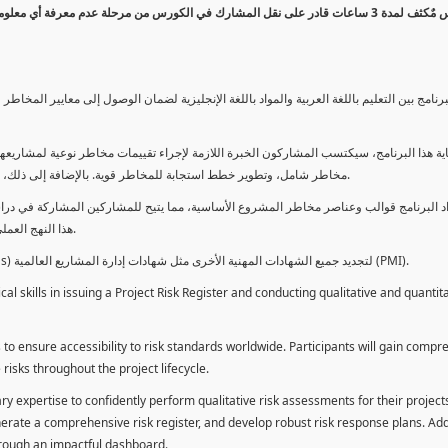
كورس مٌكثف لمدة 3 ساعات قادر على نقل المشارك في الكورس من مرحلة عدم معرفة أي 
برنامج بين التعليم باللغة العربية والمواد باللغة الإنجليزية لضمان الوصول إلى معايير الم
ية هذا البرنامج، سيكتسب المشاركون الخبرة اللازمة لإجراء تقييمات مخاطر نوعية لمشاريعهم
مخاطر شامل، وتطوير خطط استجابة للمخاطر قوية. بالإضافة إلى ذلك، سيكتسبون المهارات لتقديم تقييمات المخاطر عبر لوحة معلومات فعالة.
د البرنامج قوالب وعناصر مخاطر المشروع الأساسية، مما يتيح للمشاركين المشاركة في دراسة
هذا النهج العملي يمكنهم من تطبيق المفاهيم المكتسبة مباشرة على مشاريعهم الخاصة.
يمكن للطلاب استخدام ساعات هذا البرنامج كوحدات تطوير المهنة (PDUs) لتجديد جميع الشهادات المهنية الأخرى مثل شهادات إدارة المشاريع العالمية (PMI).
l skills in issuing a Project Risk Register and conducting qualitative and quantita
 to ensure accessibility to risk standards worldwide. Participants will gain compr
isks throughout the project lifecycle.
ary expertise to confidently perform qualitative risk assessments for their project
enerate a comprehensive risk register, and develop robust risk response plans. Addi
through an impactful dashboard.