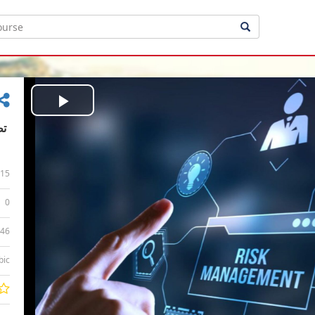
Play
Video
15
0
:46
bic