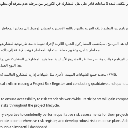
كورس مٌكثف لمدة 3 ساعات قادر على نقل المشارك في الكورس من مرحلة عدم معرفة أي 
برنامج بين التعليم باللغة العربية والمواد باللغة الإنجليزية لضمان الوصول إلى معايير الم
ية هذا البرنامج، سيكتسب المشاركون الخبرة اللازمة لإجراء تقييمات مخاطر نوعية لمشاريعهم
مخاطر شامل، وتطوير خطط استجابة للمخاطر قوية. بالإضافة إلى ذلك، سيكتسبون المهارات لتقديم تقييمات المخاطر عبر لوحة معلومات فعالة.
د البرنامج قوالب وعناصر مخاطر المشروع الأساسية، مما يتيح للمشاركين المشاركة في دراسة
هذا النهج العملي يمكنهم من تطبيق المفاهيم المكتسبة مباشرة على مشاريعهم الخاصة.
يمكن للطلاب استخدام ساعات هذا البرنامج كوحدات تطوير المهنة (PDUs) لتجديد جميع الشهادات المهنية الأخرى مثل شهادات إدارة المشاريع العالمية (PMI).
l skills in issuing a Project Risk Register and conducting qualitative and quantita
 to ensure accessibility to risk standards worldwide. Participants will gain compr
isks throughout the project lifecycle.
ary expertise to confidently perform qualitative risk assessments for their project
enerate a comprehensive risk register, and develop robust risk response plans. Addi
through an impactful dashboard.