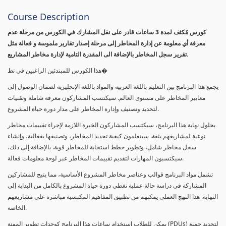
Course Description
كورس مٌكثف لمدة 3 ساعات قادر على نقل المشارك في الكورس من مرحلة عدم
معرفة أي معلومة عن إدارة المخاطر إلى مرحلة إصدار تقارير ملموسة و فعالة مثل
تقرير سجل المخاطر بالإضافة الى المقدرة التامية لإدارة مخاطر المشاريع.
هذا الكورس للمبتدئين الراغبين في تط�
يجمع هذا البرنامج بين التعليم باللغة العربية والمواد باللغة الإنجليزية لضمان الوصول إلى
معايير المخاطر على مستوى العالم. سيكتسب المشاركون معرفة شاملة وتقنيات
لتحديد وتصنيف وإدارة المخاطر على مدار دورة حياة المشروع.
بحلول نهاية هذا البرنامج، سيكتسب المشاركون الخبرة اللازمة لإجراء تقييمات مخاطر
نوعية لمشاريعهم بثقة. سيتعلمون كيفية تحديد المخاطر، وتصنيفها بفعالية، وإنشاء
سجل مخاطر شامل، وتطوير خطط استجابة للمخاطر قوية. بالإضافة إلى ذلك،
سيكتسبون المهارات لتقديم تقييمات المخاطر عبر لوحة معلومات فعالة.
تشمل مواد البرنامج قوالب وعناصر مخاطر المشروع الأساسية، مما يتيح للمشاركين
المشاركة في دراسة حالة عملية تغطي دورة حياة المشروع بالكامل من البداية إلى
النهاية. هذا النهج العملي يمكنهم من تطبيق المفاهيم المكتسبة مباشرة على مشاريعهم
الخاصة.
يمكن للطلاب استخدام ساعات هذا البرنامج كوحدات تطوير المهنة (PDUs) لتجديد جميع