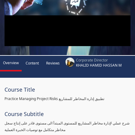
Corporate Director
Overview
Content
Reviews
KHALID HAMID HASSAN M
Course Title
Practice Managing Project Risks تطبيق إدارة المخاطر للمشاريع
Course Subtitle
شرح عملي لإدارة مخاطر المشاريع للمستوى المبتدأ الى مستوى قادر على إنتاج سجل
مخاطر متكامل مع توصيات الخبرة العملية