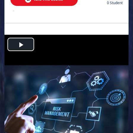
0 Student
.
Play
Video