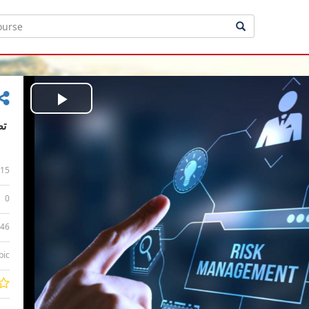
Play
Video
15
0
:46
bic