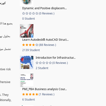
Dynamic and Positive displacem...
(0 Reviews )
0 Student
يجمع هذا ال
بحلول نها
Learn Autodesk® AutoCAD Struct...
(88 Reviews )
تشمل موا.
2139 Student
Introduction for Infrastructur...
(0 Reviews )
2 Student
tive risk
ehensive
PMI_PBA Business analysis Cour...
(1 Reviews )
s. They
6 Student
tionally,