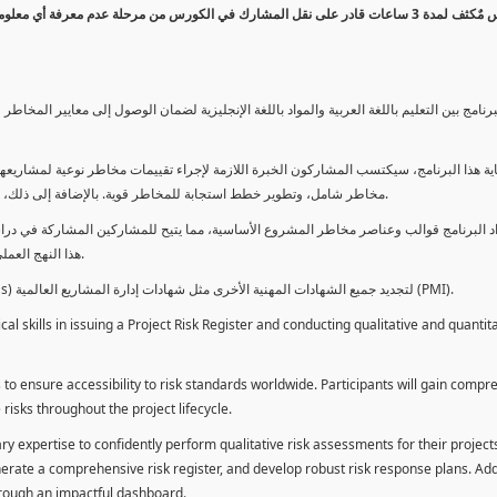
كورس مٌكثف لمدة 3 ساعات قادر على نقل المشارك في الكورس من مرحلة عدم معرفة أي 
برنامج بين التعليم باللغة العربية والمواد باللغة الإنجليزية لضمان الوصول إلى معايير الم
ية هذا البرنامج، سيكتسب المشاركون الخبرة اللازمة لإجراء تقييمات مخاطر نوعية لمشاريعهم
مخاطر شامل، وتطوير خطط استجابة للمخاطر قوية. بالإضافة إلى ذلك، سيكتسبون المهارات لتقديم تقييمات المخاطر عبر لوحة معلومات فعالة.
د البرنامج قوالب وعناصر مخاطر المشروع الأساسية، مما يتيح للمشاركين المشاركة في دراسة
هذا النهج العملي يمكنهم من تطبيق المفاهيم المكتسبة مباشرة على مشاريعهم الخاصة.
يمكن للطلاب استخدام ساعات هذا البرنامج كوحدات تطوير المهنة (PDUs) لتجديد جميع الشهادات المهنية الأخرى مثل شهادات إدارة المشاريع العالمية (PMI).
l skills in issuing a Project Risk Register and conducting qualitative and quantita
 to ensure accessibility to risk standards worldwide. Participants will gain compr
isks throughout the project lifecycle.
ary expertise to confidently perform qualitative risk assessments for their project
enerate a comprehensive risk register, and develop robust risk response plans. Addi
through an impactful dashboard.