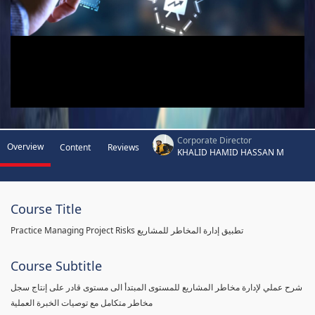
Corporate Director
Overview
Content
Reviews
KHALID HAMID HASSAN M
Course Title
Practice Managing Project Risks تطبيق إدارة المخاطر للمشاريع
Course Subtitle
شرح عملي لإدارة مخاطر المشاريع للمستوى المبتدأ الى مستوى قادر على إنتاج سجل
مخاطر متكامل مع توصيات الخبرة العملية