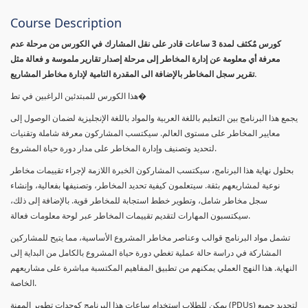
Course Description
كورس مٌكثف لمدة 3 ساعات قادر على نقل المشارك في الكورس من مرحلة عدم
معرفة أي معلومة عن إدارة المخاطر إلى مرحلة إصدار تقارير ملموسة و فعالة مثل
تقرير سجل المخاطر بالإضافة الى المقدرة التامية لإدارة مخاطر المشاريع.
هذا الكورس للمبتدئين الراغبين في تط�
يجمع هذا البرنامج بين التعليم باللغة العربية والمواد باللغة الإنجليزية لضمان الوصول إلى
معايير المخاطر على مستوى العالم. سيكتسب المشاركون معرفة شاملة وتقنيات
لتحديد وتصنيف وإدارة المخاطر على مدار دورة حياة المشروع.
بحلول نهاية هذا البرنامج، سيكتسب المشاركون الخبرة اللازمة لإجراء تقييمات مخاطر
نوعية لمشاريعهم بثقة. سيتعلمون كيفية تحديد المخاطر، وتصنيفها بفعالية، وإنشاء
سجل مخاطر شامل، وتطوير خطط استجابة للمخاطر قوية. بالإضافة إلى ذلك،
سيكتسبون المهارات لتقديم تقييمات المخاطر عبر لوحة معلومات فعالة.
تشمل مواد البرنامج قوالب وعناصر مخاطر المشروع الأساسية، مما يتيح للمشاركين
المشاركة في دراسة حالة عملية تغطي دورة حياة المشروع بالكامل من البداية إلى
النهاية. هذا النهج العملي يمكنهم من تطبيق المفاهيم المكتسبة مباشرة على مشاريعهم
الخاصة.
يمكن للطلاب استخدام ساعات هذا البرنامج كوحدات تطوير المهنة (PDUs) لتجديد جميع