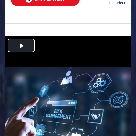
0 Student
.
Play
Video