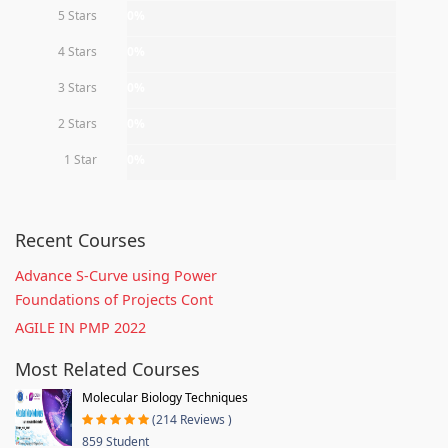
5 Stars
0%
4 Stars
0%
3 Stars
0%
2 Stars
0%
1 Star
0%
Recent Courses
Advance S-Curve using Power
Foundations of Projects Cont
AGILE IN PMP 2022
Most Related Courses
Molecular Biology Techniques
(214 Reviews )
859 Student