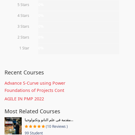
5 Stars
0%
4 Stars
0%
3 Stars
0%
2 Stars
0%
1 Star
0%
Recent Courses
Advance S-Curve using Power
Foundations of Projects Cont
AGILE IN PMP 2022
Most Related Courses
مقدمة فى علم النانو وتكنولوجيا...
(10 Reviews )
99 Student