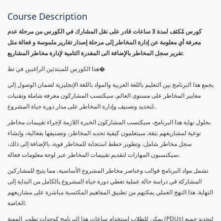
Course Description
كورس مٌكثف لمدة 3 ساعات قادر على نقل المشارك في الكورس من مرحلة عدم
معرفة أي معلومة عن إدارة المخاطر إلى مرحلة إصدار تقارير ملموسة و فعالة مثل
تقرير سجل المخاطر بالإضافة الى المقدرة التامية لإدارة مخاطر المشاريع.
هذا الكورس للمبتدئين الراغبين في تط�
يجمع هذا البرنامج بين التعليم باللغة العربية والمواد باللغة الإنجليزية لضمان الوصول إلى
معايير المخاطر على مستوى العالم. سيكتسب المشاركون معرفة شاملة وتقنيات
لتحديد وتصنيف وإدارة المخاطر على مدار دورة حياة المشروع.
بحلول نهاية هذا البرنامج، سيكتسب المشاركون الخبرة اللازمة لإجراء تقييمات مخاطر
نوعية لمشاريعهم بثقة. سيتعلمون كيفية تحديد المخاطر، وتصنيفها بفعالية، وإنشاء
سجل مخاطر شامل، وتطوير خطط استجابة للمخاطر قوية. بالإضافة إلى ذلك،
سيكتسبون المهارات لتقديم تقييمات المخاطر عبر لوحة معلومات فعالة.
تشمل مواد البرنامج قوالب وعناصر مخاطر المشروع الأساسية، مما يتيح للمشاركين
المشاركة في دراسة حالة عملية تغطي دورة حياة المشروع بالكامل من البداية إلى
النهاية. هذا النهج العملي يمكنهم من تطبيق المفاهيم المكتسبة مباشرة على مشاريعهم
الخاصة.
يمكن للطلاب استخدام ساعات هذا البرنامج كوحدات تطوير المهنة (PDUs) لتجديد جميع