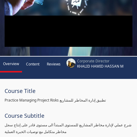
Corporate Director
Overview
Content
Reviews
KHALID HAMID HASSAN M
Course Title
Practice Managing Project Risks تطبيق إدارة المخاطر للمشاريع
Course Subtitle
شرح عملي لإدارة مخاطر المشاريع للمستوى المبتدأ الى مستوى قادر على إنتاج سجل
مخاطر متكامل مع توصيات الخبرة العملية