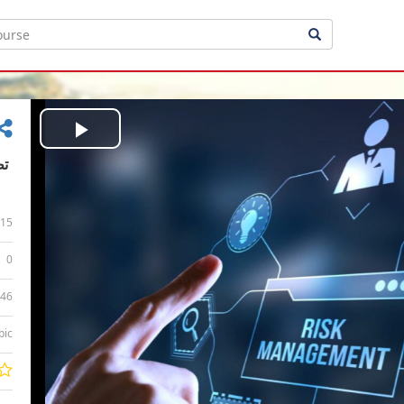
Play
Video
15
0
:46
bic