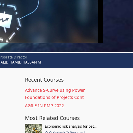
rporate Director
HALID HAMID HASSAN M
Recent Courses
Advance S-Curve using Power
Foundations of Projects Cont
AGILE IN PMP 2022
Most Related Courses
Economic risk analysis for pet...
(0 Reviews )