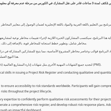
كورس مٌكثف لمدة 3 ساعات قادر على نقل المشارك في الكورس من مرحلة عدم معرفة أي 
برنامج بين التعليم باللغة العربية والمواد باللغة الإنجليزية لضمان الوصول إلى معايير الم
ية هذا البرنامج، سيكتسب المشاركون الخبرة اللازمة لإجراء تقييمات مخاطر نوعية لمشاريعهم
مخاطر شامل، وتطوير خطط استجابة للمخاطر قوية. بالإضافة إلى ذلك، سيكتسبون المهارات لتقديم تقييمات المخاطر عبر لوحة معلومات فعالة.
د البرنامج قوالب وعناصر مخاطر المشروع الأساسية، مما يتيح للمشاركين المشاركة في دراسة
هذا النهج العملي يمكنهم من تطبيق المفاهيم المكتسبة مباشرة على مشاريعهم الخاصة.
يمكن للطلاب استخدام ساعات هذا البرنامج كوحدات تطوير المهنة (PDUs) لتجديد جميع الشهادات المهنية الأخرى مثل شهادات إدارة المشاريع العالمية (PMI).
l skills in issuing a Project Risk Register and conducting qualitative and quantita
 to ensure accessibility to risk standards worldwide. Participants will gain compr
isks throughout the project lifecycle.
ary expertise to confidently perform qualitative risk assessments for their project
enerate a comprehensive risk register, and develop robust risk response plans. Addi
through an impactful dashboard.