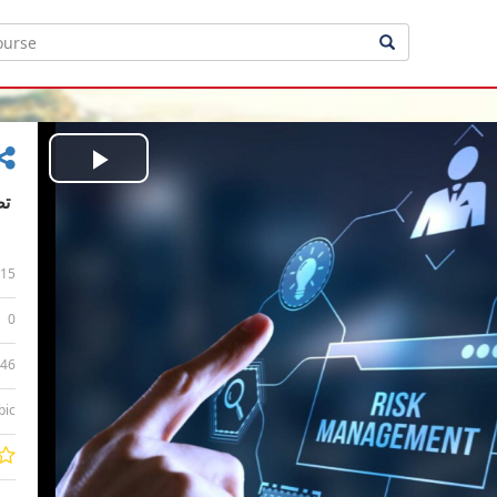
Play
Video
15
0
:46
bic