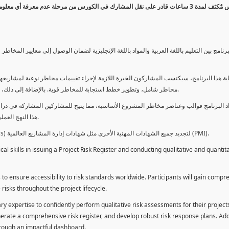
كورس مٌكثف لمدة 3 ساعات قادر على نقل المشارك في الكورس من مرحلة عدم معرفة أي 
برنامج بين التعليم باللغة العربية والمواد باللغة الإنجليزية لضمان الوصول إلى معايير الم
ية هذا البرنامج، سيكتسب المشاركون الخبرة اللازمة لإجراء تقييمات مخاطر نوعية لمشاريعهم
مخاطر شامل، وتطوير خطط استجابة للمخاطر قوية. بالإضافة إلى ذلك، سيكتسبون المهارات لتقديم تقييمات المخاطر عبر لوحة معلومات فعالة.
د البرنامج قوالب وعناصر مخاطر المشروع الأساسية، مما يتيح للمشاركين المشاركة في دراسة
هذا النهج العملي يمكنهم من تطبيق المفاهيم المكتسبة مباشرة على مشاريعهم الخاصة.
يمكن للطلاب استخدام ساعات هذا البرنامج كوحدات تطوير المهنة (PDUs) لتجديد جميع الشهادات المهنية الأخرى مثل شهادات إدارة المشاريع العالمية (PMI).
l skills in issuing a Project Risk Register and conducting qualitative and quantita
 to ensure accessibility to risk standards worldwide. Participants will gain compr
isks throughout the project lifecycle.
ary expertise to confidently perform qualitative risk assessments for their project
enerate a comprehensive risk register, and develop robust risk response plans. Addi
through an impactful dashboard.