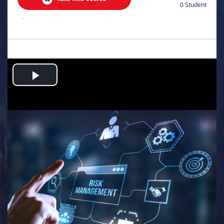
0 Student
.
Play
Video