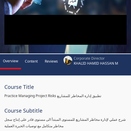
Corporate Director
Overview
Content
Reviews
KHALID HAMID HASSAN M
Course Title
Practice Managing Project Risks تطبيق إدارة المخاطر للمشاريع
Course Subtitle
شرح عملي لإدارة مخاطر المشاريع للمستوى المبتدأ الى مستوى قادر على إنتاج سجل
مخاطر متكامل مع توصيات الخبرة العملية