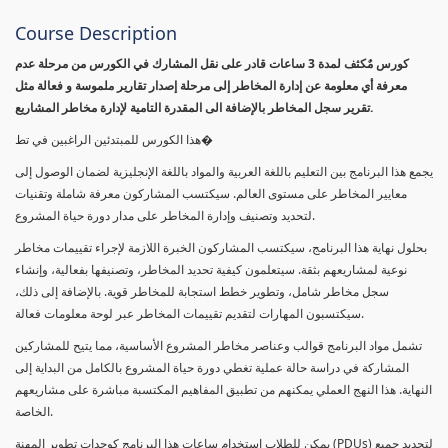
Course Description
كورس مٌكثف لمدة 3 ساعات قادر على نقل المشارك في الكورس من مرحلة عدم
معرفة أي معلومة عن إدارة المخاطر إلى مرحلة إصدار تقارير ملموسة و فعالة مثل
تقرير سجل المخاطر بالإضافة الى المقدرة التامية لإدارة مخاطر المشاريع.
هذا الكورس للمبتدئين الراغبين في تط�
يجمع هذا البرنامج بين التعليم باللغة العربية والمواد باللغة الإنجليزية لضمان الوصول إلى
معايير المخاطر على مستوى العالم. سيكتسب المشاركون معرفة شاملة وتقنيات
لتحديد وتصنيف وإدارة المخاطر على مدار دورة حياة المشروع.
بحلول نهاية هذا البرنامج، سيكتسب المشاركون الخبرة اللازمة لإجراء تقييمات مخاطر
نوعية لمشاريعهم بثقة. سيتعلمون كيفية تحديد المخاطر، وتصنيفها بفعالية، وإنشاء
سجل مخاطر شامل، وتطوير خطط استجابة للمخاطر قوية. بالإضافة إلى ذلك،
سيكتسبون المهارات لتقديم تقييمات المخاطر عبر لوحة معلومات فعالة.
تشمل مواد البرنامج قوالب وعناصر مخاطر المشروع الأساسية، مما يتيح للمشاركين
المشاركة في دراسة حالة عملية تغطي دورة حياة المشروع بالكامل من البداية إلى
النهاية. هذا النهج العملي يمكنهم من تطبيق المفاهيم المكتسبة مباشرة على مشاريعهم
الخاصة.
يمكن للطلاب استخدام ساعات هذا البرنامج كوحدات تطوير المهنة (PDUs) لتجديد جميع