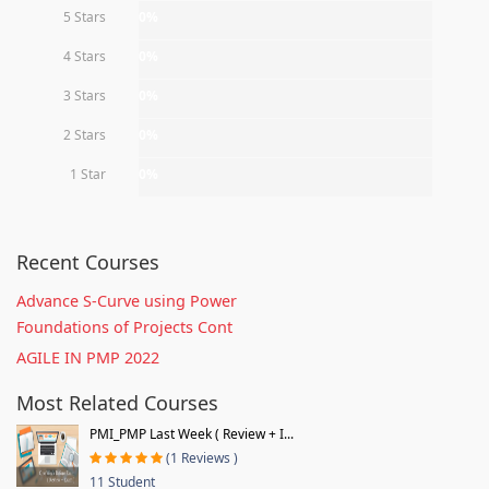
5 Stars
0%
4 Stars
0%
3 Stars
0%
2 Stars
0%
1 Star
0%
Recent Courses
Advance S-Curve using Power
Foundations of Projects Cont
AGILE IN PMP 2022
Most Related Courses
PMI_PMP Last Week ( Review + I...
(1 Reviews )
11 Student