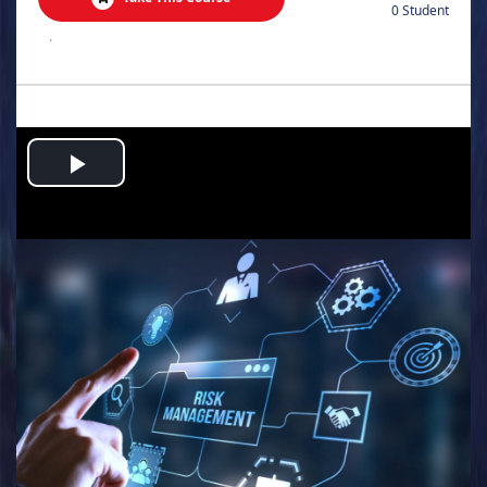
0 Student
.
Play
Video