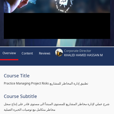
Corporate Director
Overview
Content
Reviews
KHALID HAMID HASSAN M
Course Title
Practice Managing Project Risks تطبيق إدارة المخاطر للمشاريع
Course Subtitle
شرح عملي لإدارة مخاطر المشاريع للمستوى المبتدأ الى مستوى قادر على إنتاج سجل
مخاطر متكامل مع توصيات الخبرة العملية