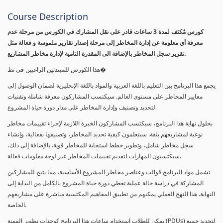
Course Description
كورس مٌكثف لمدة 3 ساعات قادر على نقل المشارك في الكورس من مرحلة عدم
معرفة أي معلومة عن إدارة المخاطر إلى مرحلة إصدار تقارير ملموسة و فعالة مثل
تقرير سجل المخاطر بالإضافة الى المقدرة التامية لإدارة مخاطر المشاريع.
هذا الكورس للمبتدئين الراغبين في تط�
يجمع هذا البرنامج بين التعليم باللغة العربية والمواد باللغة الإنجليزية لضمان الوصول إلى
معايير المخاطر على مستوى العالم. سيكتسب المشاركون معرفة شاملة وتقنيات
لتحديد وتصنيف وإدارة المخاطر على مدار دورة حياة المشروع.
بحلول نهاية هذا البرنامج، سيكتسب المشاركون الخبرة اللازمة لإجراء تقييمات مخاطر
نوعية لمشاريعهم بثقة. سيتعلمون كيفية تحديد المخاطر، وتصنيفها بفعالية، وإنشاء
سجل مخاطر شامل، وتطوير خطط استجابة للمخاطر قوية. بالإضافة إلى ذلك،
سيكتسبون المهارات لتقديم تقييمات المخاطر عبر لوحة معلومات فعالة.
تشمل مواد البرنامج قوالب وعناصر مخاطر المشروع الأساسية، مما يتيح للمشاركين
المشاركة في دراسة حالة عملية تغطي دورة حياة المشروع بالكامل من البداية إلى
النهاية. هذا النهج العملي يمكنهم من تطبيق المفاهيم المكتسبة مباشرة على مشاريعهم
الخاصة.
يمكن للطلاب استخدام ساعات هذا البرنامج كوحدات تطوير المهنة (PDUs) لتجديد جميع