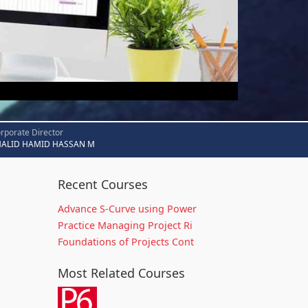
rporate Director
HALID HAMID HASSAN M
Recent Courses
Advance S-Curve using Power
Practice Managing Project Ri
Foundations of Projects Cont
Most Related Courses