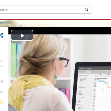
Play
Video
25
0
:48
ish