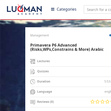
Categories
Management
Primavera P6 Advanced
(Risks,WPs,Constrains & More) Arabic
Lectures
Quizzes
5:53
Duration
engl
Language
Reviews (0)