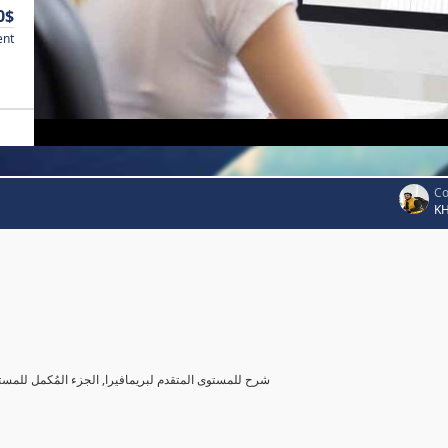
0$
ent
Co
K
شرح للمستوى المتقدم لبريمافيرا, الجزء المُكمل للمست