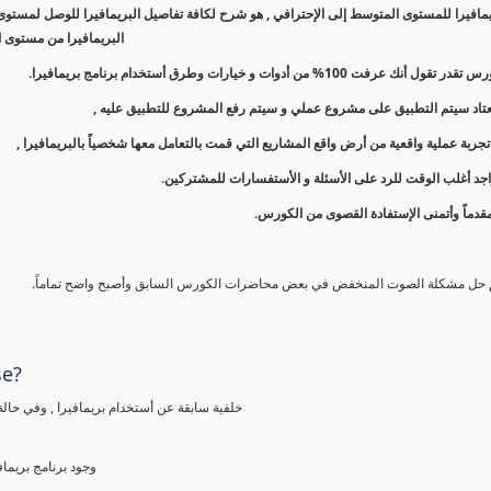
افيرا للمستوى المتوسط إلى الإحترافي , هو شرح لكافة تفاصيل البريمافيرا للوصل لمستوى 
البريمافيرا من مستوى ا
نك عرفت 100% من أدوات و خيارات وطرق أستخدام برنامج بريمافيرا.
معتاد سيتم التطبيق على مشروع عملي و سيتم رفع المشروع للتطبيق عليه ,
ربة عملية واقعية من أرض واقع المشاريع التي قمت بالتعامل معها شخصياً بالبريمافيرا ,
جد أغلب الوقت للرد على الأسئلة و الأستفسارات للمشتركين.
قدماً وأتمنى الإستفادة القصوى من الكورس.
م حل مشكلة الصوت المنخفض في بعض محاضرات الكورس السابق وأصبح واضح تماماً.
se?
خلفية سابقة عن أستخدام بريمافيرا , وفي حالة
وجود برنامج بريما