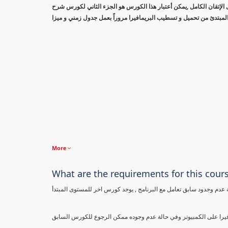
الإتقان الكامل ,يمكن أعتبار هذا الكورس هو الجزء الثاني لكورس شرح
لمبتدئ من تحميل و تسطيب البريمافيرا مروراً بعمل جدول زمني و ميزا
More
What are the requirements for this cour
 عدم وجدود سابق تعامل مع البرنامج , يوجد كورس اخر للمستوى المبتدأ
فيرا على الكمبيوتر وفي حالة عدم وجوده ممكن الرجوع للكورس السابق