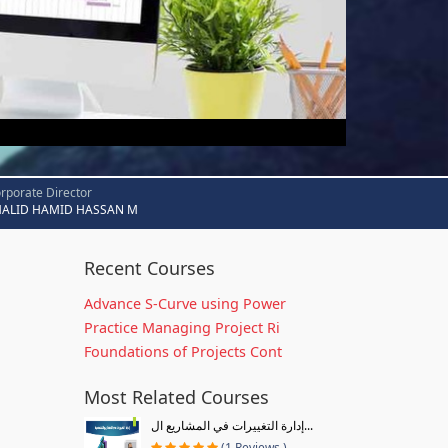
rporate Director
HALID HAMID HASSAN M
Recent Courses
Advance S-Curve using Power
Practice Managing Project Ri
Foundations of Projects Cont
Most Related Courses
إدارة التغييرات في المشاريع ال...
(1 Reviews )