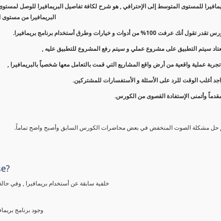
افيرا للمستوى المتوسط إلى الإحترافي , هو شرح لكافة تفاصيل البريمافيرا للوصل لمستوى 
البريمافيرا من مستوى ا
نك عرفت 100% من أدوات و خيارات وطرق أستخدام برنامج بريمافيرا.
معتاد سيتم التطبيق على مشروع عملي و سيتم رفع المشروع للتطبيق عليه ,
ربة عملية واقعية من أرض واقع المشاريع التي قمت بالتعامل معها شخصياً بالبريمافيرا ,
جد أغلب الوقت للرد على الأسئلة و الأستفسارات للمشتركين.
قدماً وأتمنى الإستفادة القصوى من الكورس.
م حل مشكلة الصوت المنخفض في بعض محاضرات الكورس السابق وأصبح واضح تماماً.
se?
خلفية سابقة عن أستخدام بريمافيرا , وفي حالة
وجود برنامج بريما