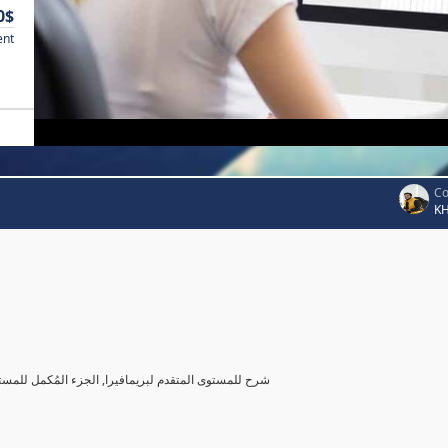
0$
ent
Co
K
شرح للمستوى المتقدم لبريمافيرا, الجزء المُكمل للمست