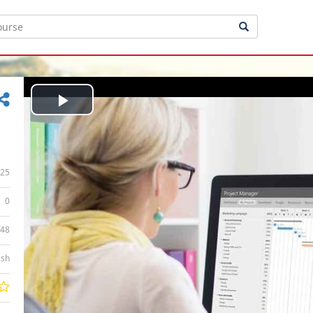
Play
Video
25
0
:48
ish