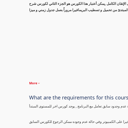
الإتقان الكامل ,يمكن أعتبار هذا الكورس هو الجزء الثاني لكورس شرح
لمبتدئ من تحميل و تسطيب البريمافيرا مروراً بعمل جدول زمني و ميزا
More
What are the requirements for this cour
 عدم وجدود سابق تعامل مع البرنامج , يوجد كورس اخر للمستوى المبتدأ
فيرا على الكمبيوتر وفي حالة عدم وجوده ممكن الرجوع للكورس السابق