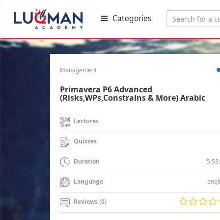
Categories
Management
Primavera P6 Advanced
(Risks,WPs,Constrains & More) Arabic
Lectures
Quizzes
5:53
Duration
engl
Language
Reviews (0)