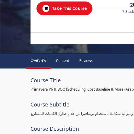
2
Take This Course
7 Stud
.
Overview
Content
Reviews
Course Title
Primavera P6 & BOQ (Scheduling, Cost Baseline & More) Arab
Course Subtitle
Course Description