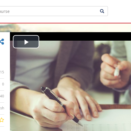
Play
Video
15
0
:40
ish