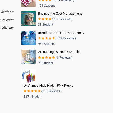
191 Student
وكيفي Primavera P6
Engineering Cost Management
(7 Reviews )
سيتم شرح أي
33 Student
بعد إتمام .
Introduction To Forensic Chemi...
(262 Reviews )
954 Student
Accounting Essentials (Arabic)
(6 Reviews )
29 Student
Dr. Ahmed AbdelHady - PMP Prep...
(213 Reviews )
3371 Student