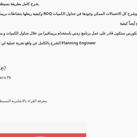
-شرح كامل بطريقة بسيطة لكيفية عمل جدول زمني و ميزانية للمشروع باستخدام جداول الكميات,
-مع تفصيل وشرح كل الاحتمالات الممكن وجودها في جداول الكميات BOQ ة ربطها بنشاطات بريمافيرا
-ضاً كيفية
الكورس ستكون قادر على عمل برنامج زمني باستخدام بريمافيرا من خلال جداول الكميات و مدر
-الشرح بالكامل عن واقع تجربة عملية لي شخصياً ومن واقع العمل بالمشاريع ولازلت أعمل في مجال التخطيط كـ Planning Engineer
se?
معرفة مسبقة و مستو Primavera P6
معرفة القراء بالانجليزية الب )
%