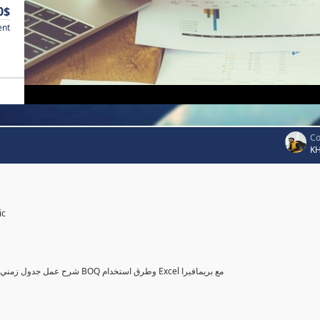
0$
ent
Co
K
ic
شرح عمل جدول زمني وميزانية متكاملة باستخدام بريمافيرا من خلال جداول الكميات للمشاريع BOQ وطرق استخدام Excel مع بريمافيرا