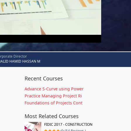
rporate Director
HALID HAMID HASSAN M
Recent Courses
Advance S-Curve using Power
Practice Managing Project Ri
Foundations of Projects Cont
Most Related Courses
FIDIC 2017 - CONSTRUCTION
(54 Reviews )