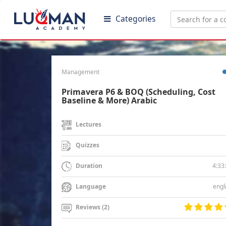
Categories
Management
Primavera P6 & BOQ (Scheduling, Cost
Baseline & More) Arabic
Lectures
Quizzes
4:33
Duration
engl
Language
Reviews (2)